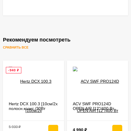
Рекомендуем посмотреть
СРАВНИТЬ ВСЕ
-940
₽
Hertz DCX 100.3 [10см/2х
ACV SWF PRO124D
полосн.коакс./30Вт
OPEN AIR [12"/400 Вт
ном./60Вт макс./92Дб/4
ном./800 Вт макс/87
Ом/70 - 21000 Гц]
дБ/4+4 Ом/Fs 28Гц/
катушка 2.5"]
5 930
₽
4 990
₽