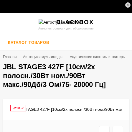
0
BLACK
BOX
Автоэлектроника и доп. оборудование
КАТАЛОГ ТОВАРОВ
Главная
Автозвук и мультимедиа
Акустические системы и твитеры
JBL STAGE3 427F [10см/2x
полосн./30Вт ном./90Вт
макс./90Дб/3 Ом/75- 20000 Гц]
-210
₽