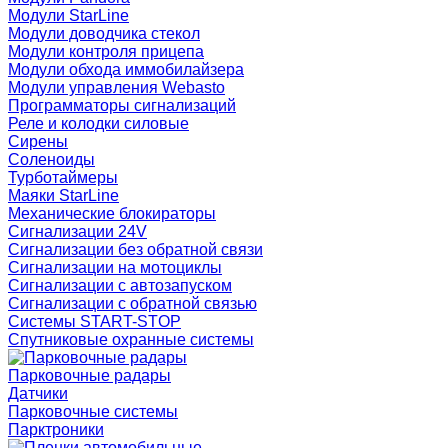
Модули StarLine
Модули доводчика стекол
Модули контроля прицепа
Модули обхода иммобилайзера
Модули управления Webasto
Программаторы сигнализаций
Реле и колодки силовые
Сирены
Соленоиды
Турботаймеры
Маяки StarLine
Механические блокираторы
Сигнализации 24V
Сигнализации без обратной связи
Сигнализации на мотоциклы
Сигнализации с автозапуском
Сигнализации с обратной связью
Системы START-STOP
Спутниковые охранные системы
Парковочные радары
Датчики
Парковочные системы
Парктроники