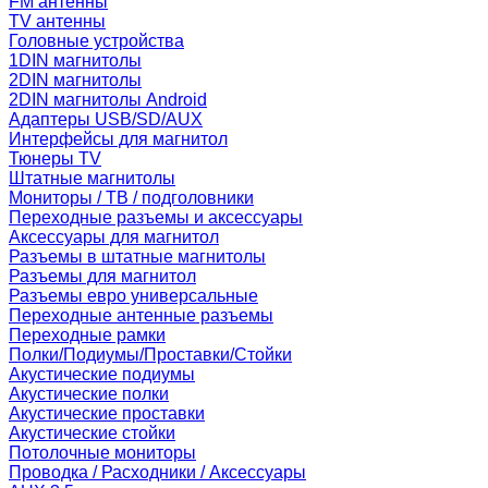
FM антенны
TV антенны
Головные устройства
1DIN магнитолы
2DIN магнитолы
2DIN магнитолы Android
Адаптеры USB/SD/AUX
Интерфейсы для магнитол
Тюнеры TV
Штатные магнитолы
Мониторы / ТВ / подголовники
Переходные разъемы и аксессуары
Аксессуары для магнитол
Разъемы в штатные магнитолы
Разъемы для магнитол
Разъемы евро универсальные
Переходные антенные разъемы
Переходные рамки
Полки/Подиумы/Проставки/Стойки
Акустические подиумы
Акустические полки
Акустические проставки
Акустические стойки
Потолочные мониторы
Проводка / Расходники / Аксессуары