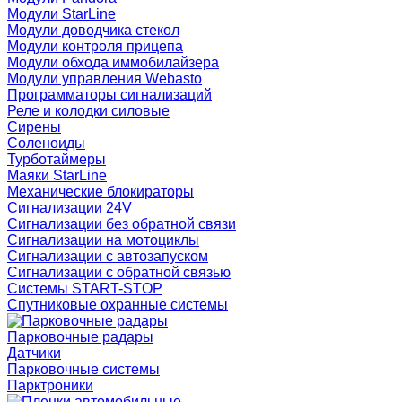
Модули StarLine
Модули доводчика стекол
Модули контроля прицепа
Модули обхода иммобилайзера
Модули управления Webasto
Программаторы сигнализаций
Реле и колодки силовые
Сирены
Соленоиды
Турботаймеры
Маяки StarLine
Механические блокираторы
Сигнализации 24V
Сигнализации без обратной связи
Сигнализации на мотоциклы
Сигнализации с автозапуском
Сигнализации с обратной связью
Системы START-STOP
Спутниковые охранные системы
Парковочные радары
Датчики
Парковочные системы
Парктроники