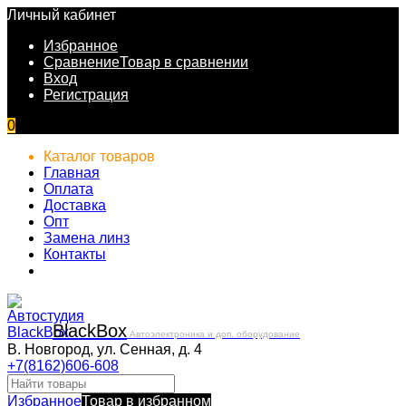
Личный кабинет
Избранное
Сравнение
Товар в сравнении
Вход
Регистрация
0
Каталог товаров
Главная
Оплата
Доставка
Опт
Замена линз
Контакты
Black
Box
Автоэлектроника и доп. оборудование
В. Новгород, ул. Сенная, д. 4
+7(8162)606-608
Избранное
Товар в избранном