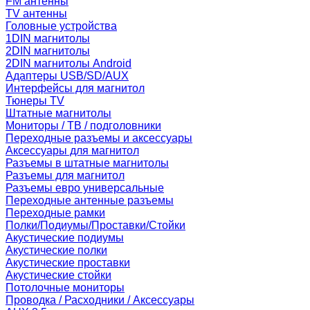
FM антенны
TV антенны
Головные устройства
1DIN магнитолы
2DIN магнитолы
2DIN магнитолы Android
Адаптеры USB/SD/AUX
Интерфейсы для магнитол
Тюнеры TV
Штатные магнитолы
Мониторы / ТВ / подголовники
Переходные разъемы и аксессуары
Аксессуары для магнитол
Разъемы в штатные магнитолы
Разъемы для магнитол
Разъемы евро универсальные
Переходные антенные разъемы
Переходные рамки
Полки/Подиумы/Проставки/Стойки
Акустические подиумы
Акустические полки
Акустические проставки
Акустические стойки
Потолочные мониторы
Проводка / Расходники / Аксессуары