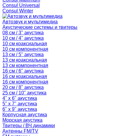
Consul Universal
Consul Winter
Автозвук и мультимедиа
Акустические системы и твитеры
08 см / 3" акустика
10 см / 4" акустика
10 см коаксиальная
10 см компонентная
13 см / 5" акустика
13 см коаксиальная
13 см компонентная
16 см / 6" акустика
16 см коаксиальная
16 см компонентная
20 см / 8" акустика
25 см / 10" акустика
4" x 6" акустика
5" x 7" акустика
6" x 9" акустика
Корпусная акустика
Морская акустика
Твитеры / ВЧ динамики
Антенны FM/TV