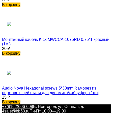
В корзину
Монтажный кабель Kicx MWCCA-1075RD 0.75*1 красный
(1м.)
20
₽
В корзину
Audio Nova Hexagonal screws 5*30mm [саморез из
нержавеющей стали для динамика/сабвуфера 1шт]
25
₽
В корзину
+7(8162)606-608
В. Новгород, ул. Сенная, д.
4
sale@bb53.ru
Пн-Пт 10:00—19:00