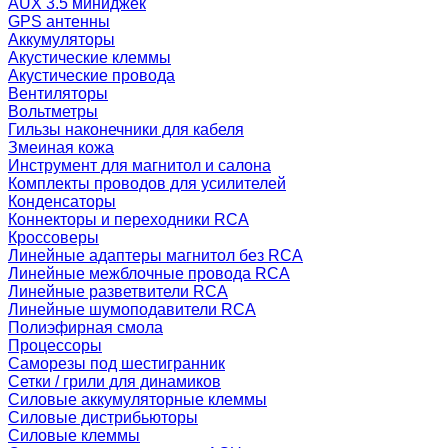
AUX 3.5 миниджек
GPS антенны
Аккумуляторы
Акустические клеммы
Акустические провода
Вентиляторы
Вольтметры
Гильзы наконечники для кабеля
Змеиная кожа
Инструмент для магнитол и салона
Комплекты проводов для усилителей
Конденсаторы
Коннекторы и переходники RCA
Кроссоверы
Линейные адаптеры магнитол без RCA
Линейные межблочные провода RCA
Линейные разветвители RCA
Линейные шумоподавители RCA
Полиэфирная смола
Процессоры
Саморезы под шестигранник
Сетки / грили для динамиков
Силовые аккумуляторные клеммы
Силовые дистрибьюторы
Силовые клеммы