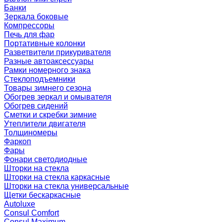
Банки
Зеркала боковые
Компрессоры
Печь для фар
Портативные колонки
Разветвители прикуривателя
Разные автоаксессуары
Рамки номерного знака
Стеклоподъемники
Товары зимнего сезона
Обогрев зеркал и омывателя
Обогрев сидений
Сметки и скребки зимние
Утеплители двигателя
Толщиномеры
Фаркоп
Фары
Фонари светодиодные
Шторки на стекла
Шторки на стекла каркасные
Шторки на стекла универсальные
Щетки бескаркасные
Autoluxe
Consul Comfort
Consul Maximum