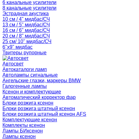
6 канальные усилители
8 канальные усилители
Эстрадная акустика
10 см / 4" мидбас/СЧ
13 см / 5" мидбас/СЧ
16 см / 6" мидбас/СЧ
20 см / 8" мидбас/СЧ
25 см/ 10" мидбас/СЧ
6"x9" мидбас
Твитеры рупорные
Автосвет
Автокаталоги ламп
Автолампы сигнальные
Ангельские глазки, маркеры BMW
Галогенные лампы
Ксенон и комплектующие
Автоматический корректор фар
Блоки розжига ксенон
Блоки розжига штатный ксенон
Блоки розжига штатный ксенон AFS
Комплектующие ксенон
Комплекты ксенон
Лампы БИксенон
Лампы ксенон