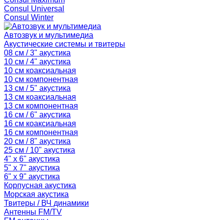
Consul Universal
Consul Winter
Автозвук и мультимедиа
Акустические системы и твитеры
08 см / 3" акустика
10 см / 4" акустика
10 см коаксиальная
10 см компонентная
13 см / 5" акустика
13 см коаксиальная
13 см компонентная
16 см / 6" акустика
16 см коаксиальная
16 см компонентная
20 см / 8" акустика
25 см / 10" акустика
4" x 6" акустика
5" x 7" акустика
6" x 9" акустика
Корпусная акустика
Морская акустика
Твитеры / ВЧ динамики
Антенны FM/TV