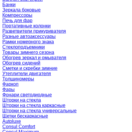
Банки
Зеркала боковые
Компрессоры
Печь для фар
Портативные колонки
Разветвители прикуривателя
Разные автоаксессуары
Рамки номерного знака
Стеклоподъемники
Товары зимнего сезона
Обогрев зеркал и омывателя
Обогрев сидений
Сметки и скребки зимние
Утеплители двигателя
Толщиномеры
Фаркоп
Фары
Фонари светодиодные
Шторки на стекла
Шторки на стекла каркасные
Шторки на стекла универсальные
Щетки бескаркасные
Autoluxe
Consul Comfort
Consul Maximum