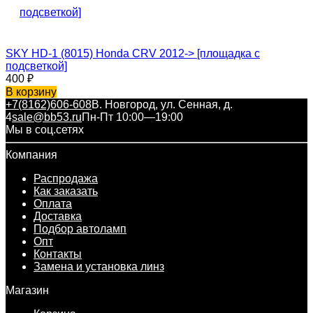
SKY HD-1 (8015) Honda CRV 2012-> [площадка с
подсветкой]
400
₽
В корзину
+7(8162)606-608
В. Новгород, ул. Сенная, д.
4
sale@bb53.ru
Пн-Пт 10:00—19:00
Мы в соц.сетях
Компания
Распродажа
Как заказать
Оплата
Доставка
Подбор автоламп
Опт
Контакты
Замена и установка линз
Магазин