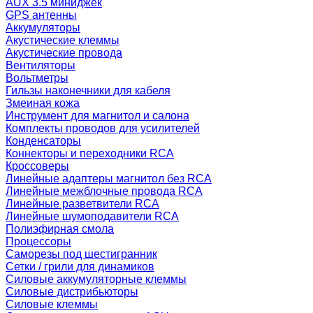
AUX 3.5 миниджек
GPS антенны
Аккумуляторы
Акустические клеммы
Акустические провода
Вентиляторы
Вольтметры
Гильзы наконечники для кабеля
Змеиная кожа
Инструмент для магнитол и салона
Комплекты проводов для усилителей
Конденсаторы
Коннекторы и переходники RCA
Кроссоверы
Линейные адаптеры магнитол без RCA
Линейные межблочные провода RCA
Линейные разветвители RCA
Линейные шумоподавители RCA
Полиэфирная смола
Процессоры
Саморезы под шестигранник
Сетки / грили для динамиков
Силовые аккумуляторные клеммы
Силовые дистрибьюторы
Силовые клеммы