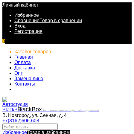
Личный кабинет
Избранное
Сравнение
Товар в сравнении
Вход
Регистрация
0
Каталог товаров
Главная
Оплата
Доставка
Опт
Замена линз
Контакты
Black
Box
Автоэлектроника и доп. оборудование
В. Новгород, ул. Сенная, д. 4
+7(8162)606-608
Избранное
Товар в избранном