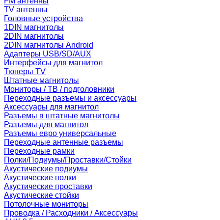
FM антенны
TV антенны
Головные устройства
1DIN магнитолы
2DIN магнитолы
2DIN магнитолы Android
Адаптеры USB/SD/AUX
Интерфейсы для магнитол
Тюнеры TV
Штатные магнитолы
Мониторы / ТВ / подголовники
Переходные разъемы и аксессуары
Аксессуары для магнитол
Разъемы в штатные магнитолы
Разъемы для магнитол
Разъемы евро универсальные
Переходные антенные разъемы
Переходные рамки
Полки/Подиумы/Проставки/Стойки
Акустические подиумы
Акустические полки
Акустические проставки
Акустические стойки
Потолочные мониторы
Проводка / Расходники / Аксессуары