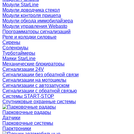
Модули StarLine
Модули доводчика стекол
Модули контроля прицепа
Модули обхода иммобилайзера
Модули управления Webasto
Программаторы сигнализаций
Реле и колодки силовые
Сирены
Соленоиды
Турботаймеры
Маяки StarLine
Механические блокираторы
Сигнализации 24V
Сигнализации без обратной связи
Сигнализации на мотоциклы
Сигнализации с автозапуском
Сигнализации с обратной связью
Системы START-STOP
Спутниковые охранные системы
Парковочные радары
Датчики
Парковочные системы
Парктроники