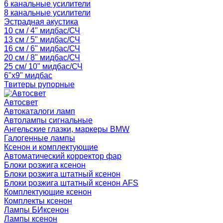
6 канальные усилители
8 канальные усилители
Эстрадная акустика
10 см / 4" мидбас/СЧ
13 см / 5" мидбас/СЧ
16 см / 6" мидбас/СЧ
20 см / 8" мидбас/СЧ
25 см/ 10" мидбас/СЧ
6"x9" мидбас
Твитеры рупорные
Автосвет
Автокаталоги ламп
Автолампы сигнальные
Ангельские глазки, маркеры BMW
Галогенные лампы
Ксенон и комплектующие
Автоматический корректор фар
Блоки розжига ксенон
Блоки розжига штатный ксенон
Блоки розжига штатный ксенон AFS
Комплектующие ксенон
Комплекты ксенон
Лампы БИксенон
Лампы ксенон