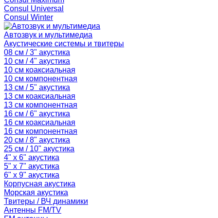
Consul Universal
Consul Winter
Автозвук и мультимедиа
Акустические системы и твитеры
08 см / 3" акустика
10 см / 4" акустика
10 см коаксиальная
10 см компонентная
13 см / 5" акустика
13 см коаксиальная
13 см компонентная
16 см / 6" акустика
16 см коаксиальная
16 см компонентная
20 см / 8" акустика
25 см / 10" акустика
4" x 6" акустика
5" x 7" акустика
6" x 9" акустика
Корпусная акустика
Морская акустика
Твитеры / ВЧ динамики
Антенны FM/TV