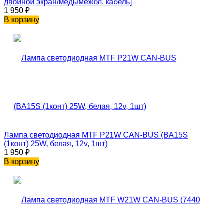
двойной экран/медь/межбл. кабель]
1 950
₽
В корзину
Лампа светодиодная MTF P21W CAN-BUS (BA15S
(1конт) 25W, белая, 12v, 1шт)
1 950
₽
В корзину