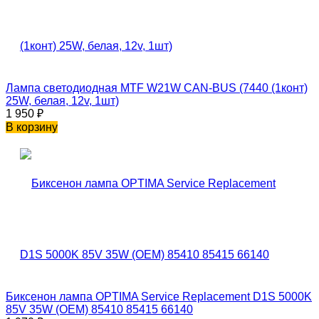
Лампа светодиодная MTF W21W CAN-BUS (7440 (1конт)
25W, белая, 12v, 1шт)
1 950
₽
В корзину
Биксенон лампа OPTIMA Service Replacement D1S 5000K
85V 35W (OEM) 85410 85415 66140