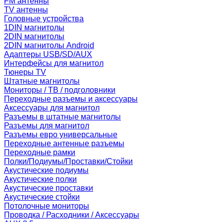
FM антенны
TV антенны
Головные устройства
1DIN магнитолы
2DIN магнитолы
2DIN магнитолы Android
Адаптеры USB/SD/AUX
Интерфейсы для магнитол
Тюнеры TV
Штатные магнитолы
Мониторы / ТВ / подголовники
Переходные разъемы и аксессуары
Аксессуары для магнитол
Разъемы в штатные магнитолы
Разъемы для магнитол
Разъемы евро универсальные
Переходные антенные разъемы
Переходные рамки
Полки/Подиумы/Проставки/Стойки
Акустические подиумы
Акустические полки
Акустические проставки
Акустические стойки
Потолочные мониторы
Проводка / Расходники / Аксессуары