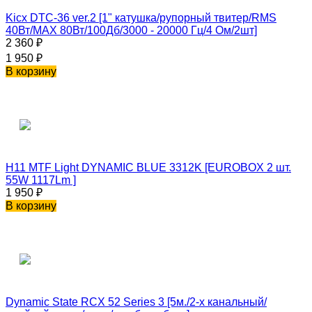
Kicx DTC-36 ver.2 [1" катушка/рупорный твитер/RMS
40Вт/MAX 80Вт/100Дб/3000 - 20000 Гц/4 Ом/2шт]
2 360
₽
1 950
₽
В корзину
H11 MTF Light DYNAMIC BLUE 3312K [EUROBOX 2 шт.
55W 1117Lm ]
1 950
₽
В корзину
Dynamic State RCX 52 Series 3 [5м./2-х канальный/