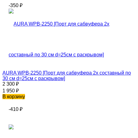
-350
₽
AURA WPB-2250 [Порт для сабвуфера 2х составный по
30 см d=25см с раскрывом]
2 300
₽
1 950
₽
В корзину
-410
₽