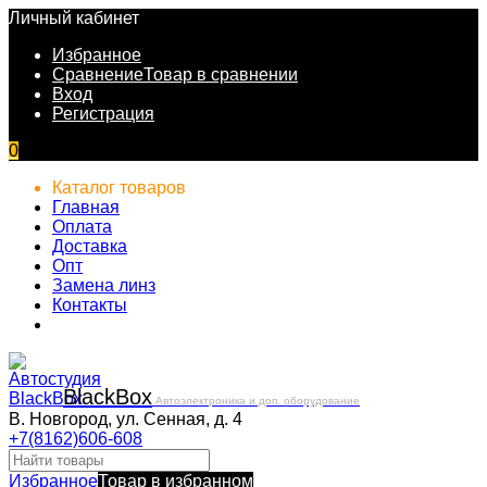
Личный кабинет
Избранное
Сравнение
Товар в сравнении
Вход
Регистрация
0
Каталог товаров
Главная
Оплата
Доставка
Опт
Замена линз
Контакты
Black
Box
Автоэлектроника и доп. оборудование
В. Новгород, ул. Сенная, д. 4
+7(8162)606-608
Избранное
Товар в избранном