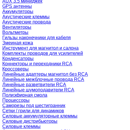
AUX 3.5 миниджек
GPS антенны
Аккумуляторы
Акустические клеммы
Акустические провода
Вентиляторы
Вольтметры
Гильзы наконечники для кабеля
Змеиная кожа
Инструмент для магнитол и салона
Комплекты проводов для усилителей
Конденсаторы
Коннекторы и переходники RCA
Кроссоверы
Линейные адаптеры магнитол без RCA
Линейные межблочные провода RCA
Линейные разветвители RCA
Линейные шумоподавители RCA
Полиэфирная смола
Процессоры
Саморезы под шестигранник
Сетки / грили для динамиков
Силовые аккумуляторные клеммы
Силовые дистрибьюторы
Силовые клеммы