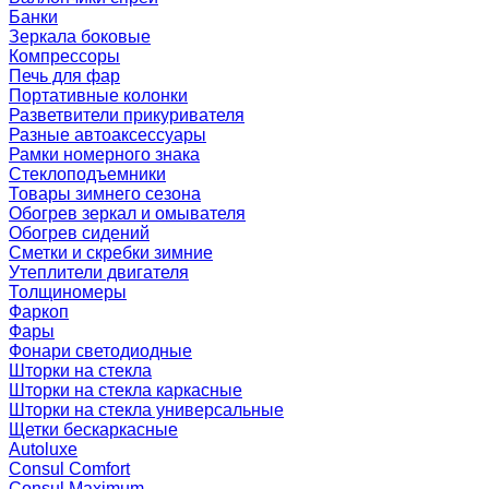
Банки
Зеркала боковые
Компрессоры
Печь для фар
Портативные колонки
Разветвители прикуривателя
Разные автоаксессуары
Рамки номерного знака
Стеклоподъемники
Товары зимнего сезона
Обогрев зеркал и омывателя
Обогрев сидений
Сметки и скребки зимние
Утеплители двигателя
Толщиномеры
Фаркоп
Фары
Фонари светодиодные
Шторки на стекла
Шторки на стекла каркасные
Шторки на стекла универсальные
Щетки бескаркасные
Autoluxe
Consul Comfort
Consul Maximum