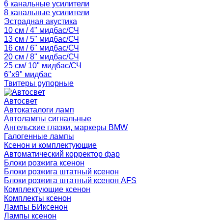
6 канальные усилители
8 канальные усилители
Эстрадная акустика
10 см / 4" мидбас/СЧ
13 см / 5" мидбас/СЧ
16 см / 6" мидбас/СЧ
20 см / 8" мидбас/СЧ
25 см/ 10" мидбас/СЧ
6"x9" мидбас
Твитеры рупорные
Автосвет
Автокаталоги ламп
Автолампы сигнальные
Ангельские глазки, маркеры BMW
Галогенные лампы
Ксенон и комплектующие
Автоматический корректор фар
Блоки розжига ксенон
Блоки розжига штатный ксенон
Блоки розжига штатный ксенон AFS
Комплектующие ксенон
Комплекты ксенон
Лампы БИксенон
Лампы ксенон