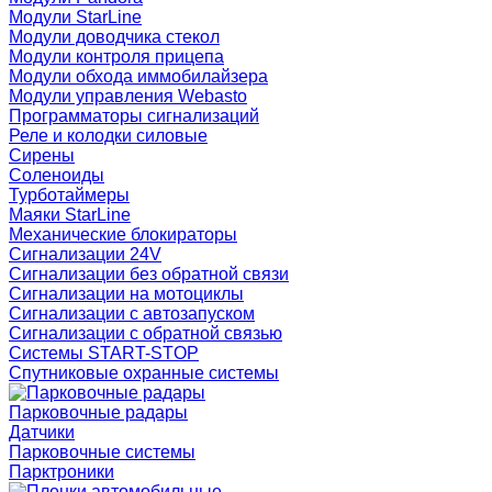
Модули StarLine
Модули доводчика стекол
Модули контроля прицепа
Модули обхода иммобилайзера
Модули управления Webasto
Программаторы сигнализаций
Реле и колодки силовые
Сирены
Соленоиды
Турботаймеры
Маяки StarLine
Механические блокираторы
Сигнализации 24V
Сигнализации без обратной связи
Сигнализации на мотоциклы
Сигнализации с автозапуском
Сигнализации с обратной связью
Системы START-STOP
Спутниковые охранные системы
Парковочные радары
Датчики
Парковочные системы
Парктроники