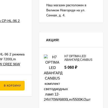
Наш магазин расположен в
Великом Новгороде на ул.
Сенная, д. 4.
АКЦИЯ!
HL-96 2 режима
Балка светодиодная CP-3R-432 Spot
H7 OPTIMA LED
6W 7200Lm
направленный SMD 3030 432W [1 шт., 9-
АВАНГАРД CANBUS
комплект светодиодных
V]
32V]
ламп 12-
5 060
₽
В НАЛИЧИИ
24V/70W/6800Lm/5500K/2шт
6 990
₽
В КОРЗИНУ
В КОРЗИНУ
5 700
₽