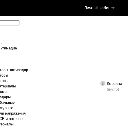
Личный кабинет
ры
льтимедиа
тор + антирадар
торы
иторы
Корзина
0
атериалы
(пусто)
темы
радары
обильные
ктурные
ли напряжения
CB и антенны
териалы