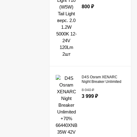
5000K 12-24V 120Lm
2шт
800
₽
D4S Osram XENARC
Night Breaker Unlimited
+70% 66440XNB 35W
8 940
₽
42V P32d-5 5x2 4M
(1шт)
3 999
₽