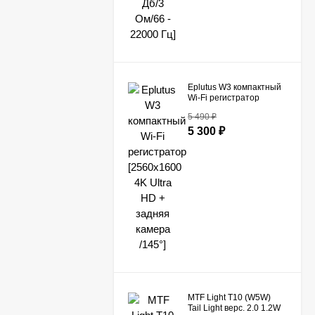
Eplutus W3 компактный
Wi-Fi регистратор
[2560x1600 4K Ultra HD
5 490
₽
+ задняя камера /145°]
5 300
₽
MTF Light T10 (W5W)
Tail Light верс. 2.0 1.2W