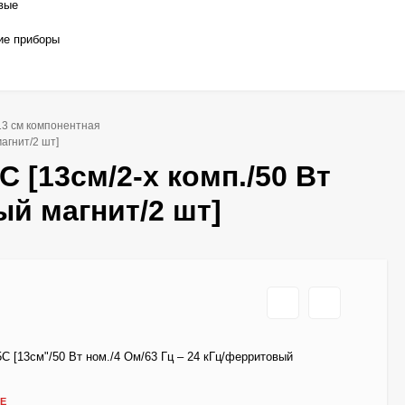
вые
ие приборы
13 см компонентная
агнит/2 шт]
[13см/2-х комп./50 Вт
ый магнит/2 шт]
 [13см"/50 Вт ном./4 Ом/63 Гц – 24 кГц/ферритовый
Е