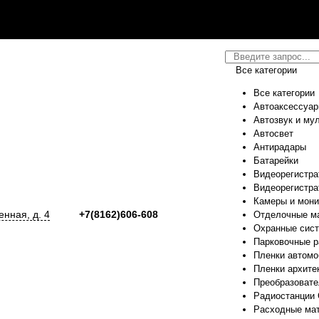
Все категории
Все категории
Автоаксессуа
Автозвук и му
Автосвет
Антирадары
Батарейки
Видеорегистра
Видеорегистра
Камеры и мон
енная, д. 4
+7(8162)606-608
Отделочные м
Охранные сис
Парковочные 
Пленки автом
Пленки архите
Преобразовате
Радиостанции 
Расходные ма