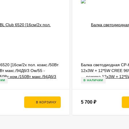
 6520 [16см/2х пол. коакс./50Вт
Балка светодиодная CP-
Вт макс./94Дб/3 Ом/55 -
12x3W + 12*5W CREE 9
]
360*80*95 мм [1 шт., 9-32
ЧИИ
В НАЛИЧИИ
5 700
₽
В КОРЗИНУ