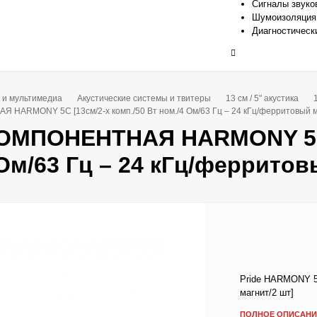
Сигналы звуко
Шумоизоляция
Диагностическ
к и мультимедиа
Акустические системы и твитеры
13 см / 5" акустика
 HARMONY 5C [13см/2-х комп./50 Вт ном./4 Ом/63 Гц – 24 кГц/ферритовый м
КОМПОНЕНТНАЯ HARMONY 5C 
 Ом/63 Гц – 24 кГц/ферритов
Pride HARMONY 5С
магнит/2 шт]
ПОЛНОЕ ОПИСАНИ