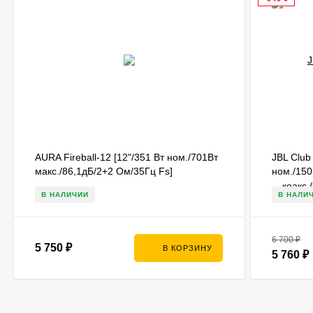
AURA Fireball-12 [12"/351 Вт ном./701Вт
JBL Club
макс./86,1дБ/2+2 Ом/35Гц Fs]
ном./150
20000Гц
В НАЛИЧИИ
В НАЛИ
6 700
₽
5 750
₽
В КОРЗИНУ
5 760
₽