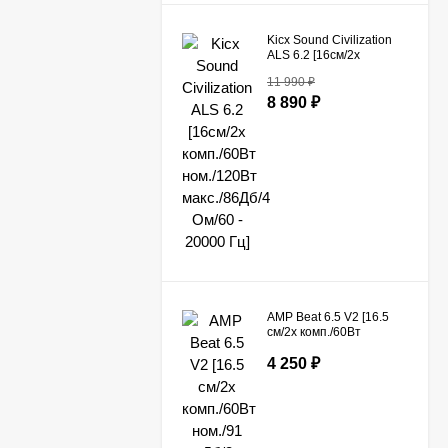
Kicx Sound Civilization
ALS 6.2 [16см/2x
комп./60Вт ном./120Вт
11 990
₽
макс./86Дб/4 Ом/60 -
20000 Гц]
8 890
₽
AMP Beat 6.5 V2 [16.5
см/2х комп./60Вт
ном./91 Дб/3 Ом/66 -
22000 Гц]
4 250
₽