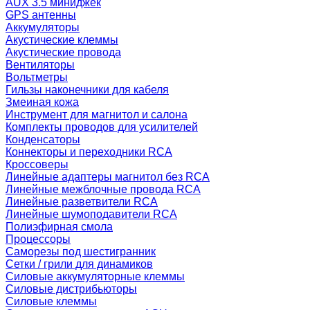
AUX 3.5 миниджек
GPS антенны
Аккумуляторы
Акустические клеммы
Акустические провода
Вентиляторы
Вольтметры
Гильзы наконечники для кабеля
Змеиная кожа
Инструмент для магнитол и салона
Комплекты проводов для усилителей
Конденсаторы
Коннекторы и переходники RCA
Кроссоверы
Линейные адаптеры магнитол без RCA
Линейные межблочные провода RCA
Линейные разветвители RCA
Линейные шумоподавители RCA
Полиэфирная смола
Процессоры
Саморезы под шестигранник
Сетки / грили для динамиков
Силовые аккумуляторные клеммы
Силовые дистрибьюторы
Силовые клеммы