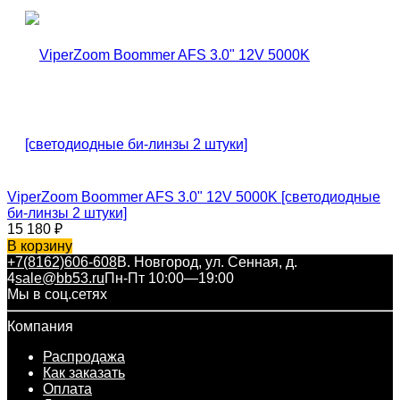
ViperZoom Boommer AFS 3.0" 12V 5000K [светодиодные
би-линзы 2 штуки]
15 180
₽
В корзину
+7(8162)606-608
В. Новгород, ул. Сенная, д.
4
sale@bb53.ru
Пн-Пт 10:00—19:00
Мы в соц.сетях
Компания
Распродажа
Как заказать
Оплата