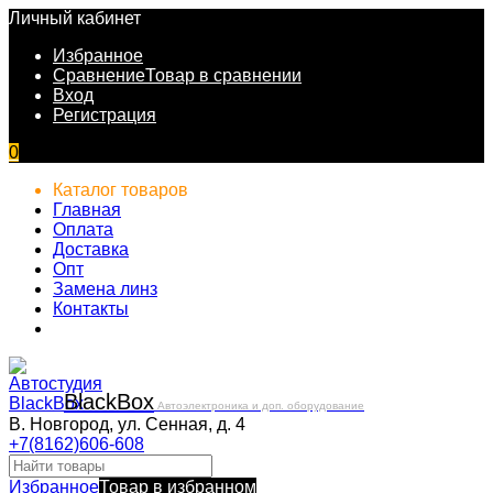
Личный кабинет
Избранное
Сравнение
Товар в сравнении
Вход
Регистрация
0
Каталог товаров
Главная
Оплата
Доставка
Опт
Замена линз
Контакты
Black
Box
Автоэлектроника и доп. оборудование
В. Новгород, ул. Сенная, д. 4
+7(8162)606-608
Избранное
Товар в избранном