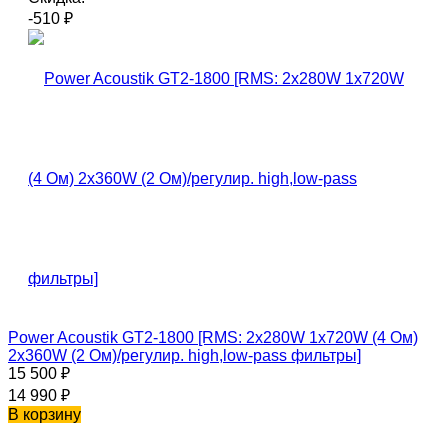
-510
₽
Power Acoustik GT2-1800 [RMS: 2x280W 1x720W (4 Ом)
2x360W (2 Ом)/регулир. high,low-pass фильтры]
15 500
₽
14 990
₽
В корзину