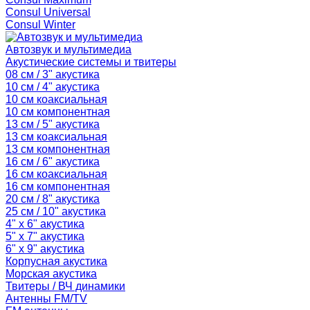
Consul Universal
Consul Winter
Автозвук и мультимедиа
Акустические системы и твитеры
08 см / 3" акустика
10 см / 4" акустика
10 см коаксиальная
10 см компонентная
13 см / 5" акустика
13 см коаксиальная
13 см компонентная
16 см / 6" акустика
16 см коаксиальная
16 см компонентная
20 см / 8" акустика
25 см / 10" акустика
4" x 6" акустика
5" x 7" акустика
6" x 9" акустика
Корпусная акустика
Морская акустика
Твитеры / ВЧ динамики
Антенны FM/TV