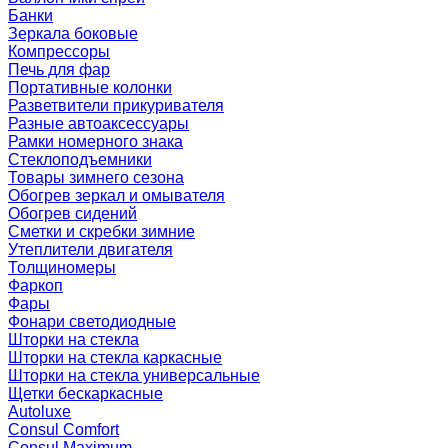
Банки
Зеркала боковые
Компрессоры
Печь для фар
Портативные колонки
Разветвители прикуривателя
Разные автоаксессуары
Рамки номерного знака
Стеклоподъемники
Товары зимнего сезона
Обогрев зеркал и омывателя
Обогрев сидений
Сметки и скребки зимние
Утеплители двигателя
Толщиномеры
Фаркоп
Фары
Фонари светодиодные
Шторки на стекла
Шторки на стекла каркасные
Шторки на стекла универсальные
Щетки бескаркасные
Autoluxe
Consul Comfort
Consul Maximum