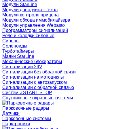
Модули StarLine
Модули доводчика стекол
Модули контроля прицепа
Модули обхода иммобилайзера
Модули управления Webasto
Программаторы сигнализаций
Реле и колодки силовые
Сирены
Соленоиды
Турботаймеры
Маяки StarLine
Механические блокираторы
Сигнализации 24V
Сигнализации без обратной связи
Сигнализации на мотоциклы
Сигнализации с автозапуском
Сигнализации с обратной связью
Системы START-STOP
Спутниковые охранные системы
Парковочные радары
Датчики
Парковочные системы
Парктроники