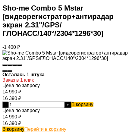
Sho-me Combo 5 Mstar
[видеорегистратор+антирадар
экран 2.31"/GPS/
ГЛОНАСС/140°/2304*1296*30]
-1 400
₽
Осталась 1 штука
Заказ в 1 клик
Цена по запросу
14 990
₽
16 390
₽
В корзину
-
+
Цена по запросу
14 990
₽
16 390
₽
В корзину
Перейти в корзину