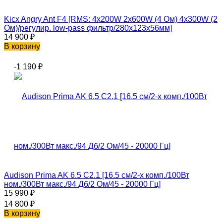
Kicx Angry Ant F4 [RMS: 4x200W 2x600W (4 Ом) 4x300W (2
Ом)/регулир. low-pass фильтр/280х123х56мм]
14 900
₽
В корзину
-1 190
₽
Audison Prima AK 6.5 C2.1 [16.5 см/2-х комп./100Вт
ном./300Вт макс./94 Дб/2 Ом/45 - 20000 Гц]
15 990
₽
14 800
₽
В корзину