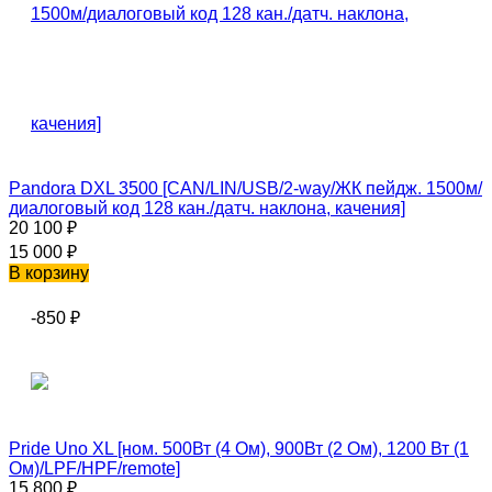
Pandora DXL 3500 [CAN/LIN/USB/2-way/ЖК пейдж. 1500м/
диалоговый код 128 кан./датч. наклона, качения]
20 100
₽
15 000
₽
В корзину
-850
₽
Pride Uno XL [ном. 500Вт (4 Ом), 900Вт (2 Ом), 1200 Вт (1
Ом)/LPF/HPF/remote]
15 800
₽