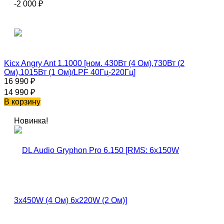
-2 000
₽
Kicx Angry Ant 1.1000 [ном. 430Вт (4 Ом),730Вт (2
Ом),1015Вт (1 Ом)/LPF 40Гц-220Гц]
16 990
₽
14 990
₽
В корзину
Новинка!