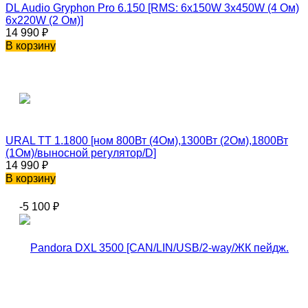
DL Audio Gryphon Pro 6.150 [RMS: 6x150W 3x450W (4 Ом)
6x220W (2 Ом)]
14 990
₽
В корзину
URAL ТТ 1.1800 [ном 800Вт (4Ом),1300Вт (2Ом),1800Вт
(1Ом)/выносной регулятор/D]
14 990
₽
В корзину
-5 100
₽