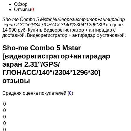
Обзор
Отзывы
0
Sho-me Combo 5 Mstar [видеорегистратор+антирадар
экран 2.31"/GPS/ГЛОНАСС/140°/2304*1296*30]
по цене
14 990 руб.
Купить Видеорегистратор + антирадар с
доставкой. Видеорегистратор + антирадар с установкой.
Sho-me Combo 5 Mstar
[видеорегистратор+антирадар
экран 2.31"/GPS/
ГЛОНАСС/140°/2304*1296*30]
отзывы
Средняя оценка покупателей:
(
0
)
0
0
0
0
0