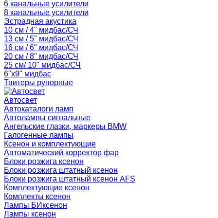
6 канальные усилители
8 канальные усилители
Эстрадная акустика
10 см / 4" мидбас/СЧ
13 см / 5" мидбас/СЧ
16 см / 6" мидбас/СЧ
20 см / 8" мидбас/СЧ
25 см/ 10" мидбас/СЧ
6"x9" мидбас
Твитеры рупорные
Автосвет
Автокаталоги ламп
Автолампы сигнальные
Ангельские глазки, маркеры BMW
Галогенные лампы
Ксенон и комплектующие
Автоматический корректор фар
Блоки розжига ксенон
Блоки розжига штатный ксенон
Блоки розжига штатный ксенон AFS
Комплектующие ксенон
Комплекты ксенон
Лампы БИксенон
Лампы ксенон