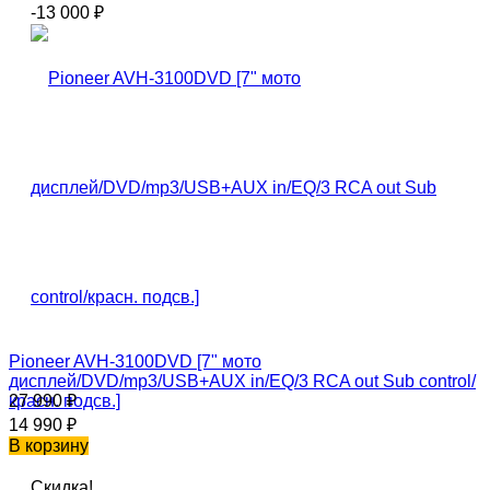
-13 000
₽
Pioneer AVH-3100DVD [7" мото
дисплей/DVD/mp3/USB+AUX in/EQ/3 RCA out Sub control/
красн. подсв.]
27 990
₽
14 990
₽
В корзину
Скидка!