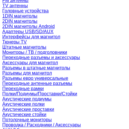
FM антенны
TV антенны
Головные устройства
1DIN магнитолы
2DIN магнитолы
2DIN магнитолы Android
Адаптеры USB/SD/AUX
Интерфейсы для магнитол
Тюнеры TV
Штатные магнитолы
Мониторы / ТВ / подголовники
Переходные разъемы и аксессуары
Аксессуары для магнитол
Разъемы в штатные магнитолы
Разъемы для магнитол
Разъемы евро универсальные
Переходные антенные разъемы
Переходные рамки
Полки/Подиумы/Проставки/Стойки
Акустические подиумы
Акустические полки
Акустические проставки
Акустические стойки
Потолочные мониторы
Проводка / Расходники / Аксессуары