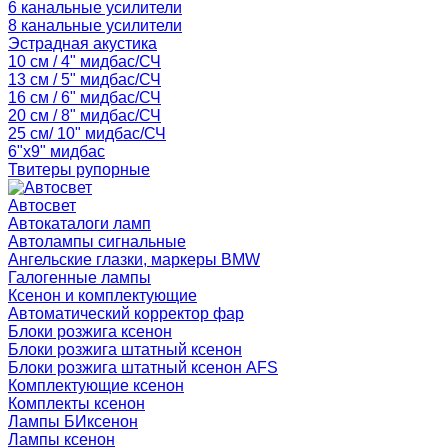
6 канальные усилители
8 канальные усилители
Эстрадная акустика
10 см / 4" мидбас/СЧ
13 см / 5" мидбас/СЧ
16 см / 6" мидбас/СЧ
20 см / 8" мидбас/СЧ
25 см/ 10" мидбас/СЧ
6"x9" мидбас
Твитеры рупорные
Автосвет
Автокаталоги ламп
Автолампы сигнальные
Ангельские глазки, маркеры BMW
Галогенные лампы
Ксенон и комплектующие
Автоматический корректор фар
Блоки розжига ксенон
Блоки розжига штатный ксенон
Блоки розжига штатный ксенон AFS
Комплектующие ксенон
Комплекты ксенон
Лампы БИксенон
Лампы ксенон