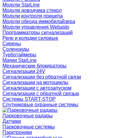
Модули StarLine
Модули доводчика стекол
Модули контроля прицепа
Модули обхода иммобилайзера
Модули управления Webasto
Программаторы сигнализаций
Реле и колодки силовые
Сирены
Соленоиды
Турботаймеры
Маяки StarLine
Механические блокираторы
Сигнализации 24V
Сигнализации без обратной связи
Сигнализации на мотоциклы
Сигнализации с автозапуском
Сигнализации с обратной связью
Системы START-STOP
Спутниковые охранные системы
Парковочные радары
Датчики
Парковочные системы
Парктроники