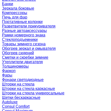
Банки
Зеркала боковые
Компрессоры
Печь для фар
Портативные колонки
Разветвители прикуривателя
Разные автоаксессуары
Рамки номерного знака
Стеклоподъемники
Товары зимнего сезона
Обогрев зеркал и омывателя
Обогрев сидений
Сметки и скребки зимние
Утеплители двигателя
Толщиномеры
Фаркоп
Фары
Фонари светодиодные
Шторки на стекла
Шторки на стекла каркасные
Шторки на стекла универсальные
Щетки бескаркасные
Autoluxe
Consul Comfort
Consul Maximum