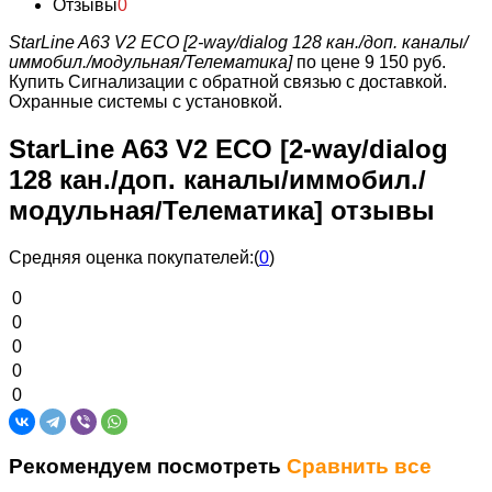
Отзывы
0
StarLine A63 V2 ECO [2-way/dialog 128 кан./доп. каналы/
иммобил./модульная/Телематика]
по цене 9 150 руб.
Купить Сигнализации с обратной связью с доставкой.
Охранные системы с установкой.
StarLine A63 V2 ECO [2-way/dialog
128 кан./доп. каналы/иммобил./
модульная/Телематика] отзывы
Средняя оценка покупателей:
(
0
)
0
0
0
0
0
Рекомендуем посмотреть
Сравнить все