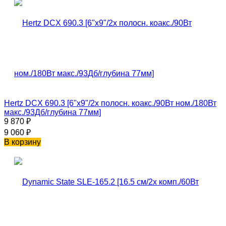
Hertz DCX 690.3 [6"x9"/2х полосн. коакс./90Вт ном./180Вт
макс./93Дб/глубина 77мм]
9 870
₽
9 060
₽
В корзину