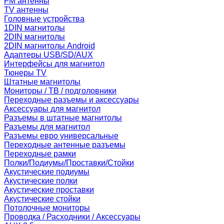
FM антенны
TV антенны
Головные устройства
1DIN магнитолы
2DIN магнитолы
2DIN магнитолы Android
Адаптеры USB/SD/AUX
Интерфейсы для магнитол
Тюнеры TV
Штатные магнитолы
Мониторы / ТВ / подголовники
Переходные разъемы и аксессуары
Аксессуары для магнитол
Разъемы в штатные магнитолы
Разъемы для магнитол
Разъемы евро универсальные
Переходные антенные разъемы
Переходные рамки
Полки/Подиумы/Проставки/Стойки
Акустические подиумы
Акустические полки
Акустические проставки
Акустические стойки
Потолочные мониторы
Проводка / Расходники / Аксессуары