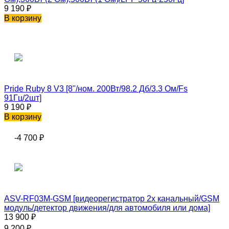
9 190
₽
В корзину
Pride Ruby 8 V3 [8"/ном. 200Вт/98.2 Дб/3.3 Ом/Fs
91Гц/2шт]
9 190
₽
В корзину
-4 700
₽
ASV-RF03M-GSM [видеорегистратор 2х канальный/GSM
модуль/детектор движения/для автомобиля или дома]
13 900
₽
9 200
₽