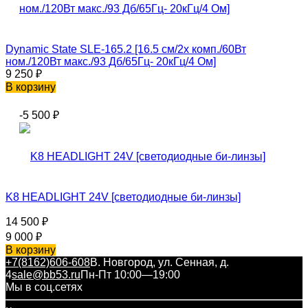
Dynamic State SLE-165.2 [16.5 см/2х комп./60Вт
ном./120Вт макс./93 Дб/65Гц- 20кГц/4 Ом]
9 250
₽
В корзину
-5 500
₽
K8 HEADLIGHT 24V [светодиодные би-линзы]
14 500
₽
9 000
₽
В корзину
+7(8162)606-608
В. Новгород, ул. Сенная, д.
4
sale@bb53.ru
Пн-Пт 10:00—19:00
Мы в соц.сетях