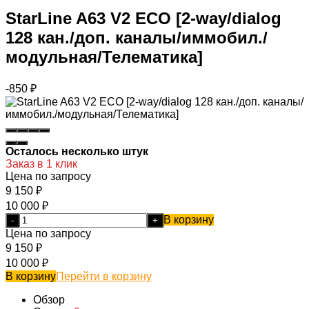
StarLine A63 V2 ECO [2-way/dialog
128 кан./доп. каналы/иммобил./
модульная/Телематика]
-850
₽
Осталось несколько штук
Заказ в 1 клик
Цена по запросу
9 150
₽
10 000
₽
В корзину
-
+
Цена по запросу
9 150
₽
10 000
₽
В корзину
Перейти в корзину
Обзор