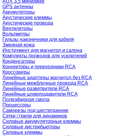
AUX 3.5 миниджек
GPS антенны
Аккумуляторы
Акустические клеммы
Акустические провода
Вентиляторы
Вольтметры
Гильзы наконечники для кабеля
Змеиная кожа
Инструмент для магнитол и салона
Комплекты проводов для усилителей
Конденсаторы
Коннекторы и переходники RCA
Кроссоверы
Линейные адаптеры магнитол без RCA
Линейные межблочные провода RCA
Линейные разветвители RCA
Линейные шумоподавители RCA
Полиэфирная смола
Процессоры
Саморезы под шестигранник
Сетки / грили для динамиков
Силовые аккумуляторные клеммы
Силовые дистрибьюторы
Силовые клеммы