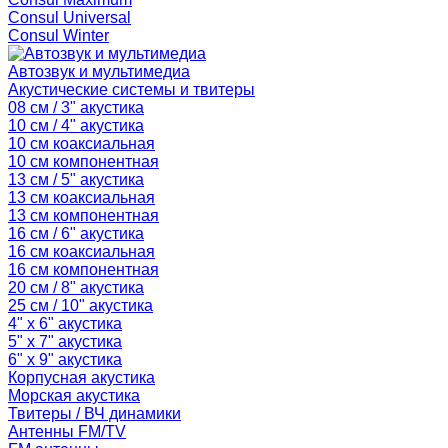
Consul Universal
Consul Winter
Автозвук и мультимедиа
Акустические системы и твитеры
08 см / 3" акустика
10 см / 4" акустика
10 см коаксиальная
10 см компонентная
13 см / 5" акустика
13 см коаксиальная
13 см компонентная
16 см / 6" акустика
16 см коаксиальная
16 см компонентная
20 см / 8" акустика
25 см / 10" акустика
4" x 6" акустика
5" x 7" акустика
6" x 9" акустика
Корпусная акустика
Морская акустика
Твитеры / ВЧ динамики
Антенны FM/TV