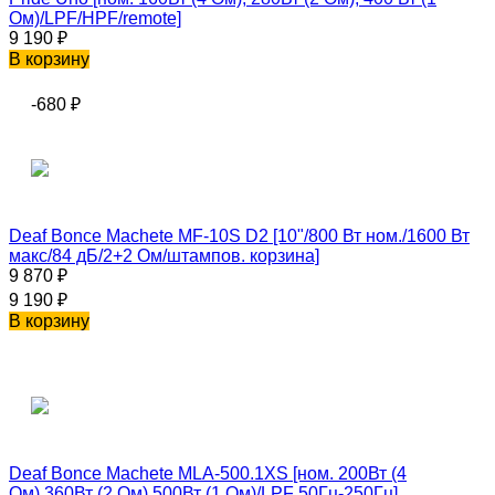
Ом)/LPF/HPF/remote]
9 190
₽
В корзину
-680
₽
Deaf Bonce Machete MF-10S D2 [10"/800 Вт ном./1600 Вт
макс/84 дБ/2+2 Ом/штампов. корзина]
9 870
₽
9 190
₽
В корзину
Deaf Bonce Machete MLA-500.1XS [ном. 200Вт (4
Ом),360Вт (2 Ом),500Вт (1 Ом)/LPF 50Гц-250Гц]