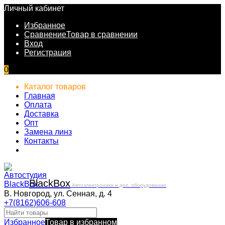
Личный кабинет
Избранное
Сравнение
Товар в сравнении
Вход
Регистрация
0
Каталог товаров
Главная
Оплата
Доставка
Опт
Замена линз
Контакты
Black
Box
Автоэлектроника и доп. оборудование
В. Новгород, ул. Сенная, д. 4
+7(8162)606-608
Избранное
Товар в избранном