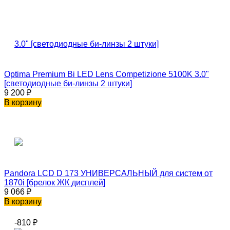
Optima Premium Bi LED Lens Competizione 5100K 3.0"
[светодиодные би-линзы 2 штуки]
9 200
₽
В корзину
Pandora LCD D 173 УНИВЕРСАЛЬНЫЙ для систем от
1870i [брелок ЖК дисплей]
9 066
₽
В корзину
-810
₽