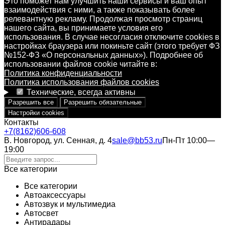
Это поможет нам улучшить наши сервисы и ваш опыт
взаимодействия с ними, а также показывать более
релевантную рекламу. Продолжая просмотр страниц
нашего сайта, вы принимаете условия его
использования. В случае несогласия отключите cookies в
настройках браузера или покиньте сайт (этого требует ФЗ
№152-ФЗ «О персональных данных»). Подробнее об
использовании файлов cookie читайте в:
Политика конфиденциальности
Политика использования файлов cookies
Технические, всегда активны
Разрешить все
Разрешить обязательные
Настройки cookies
Контакты
+7(8162)606-608
В. Новгород, ул. Сенная, д. 4
sale@bb53.ru
Пн-Пт 10:00—
19:00
Все категории
Все категории
Автоаксессуары
Автозвук и мультимедиа
Автосвет
Антирадары