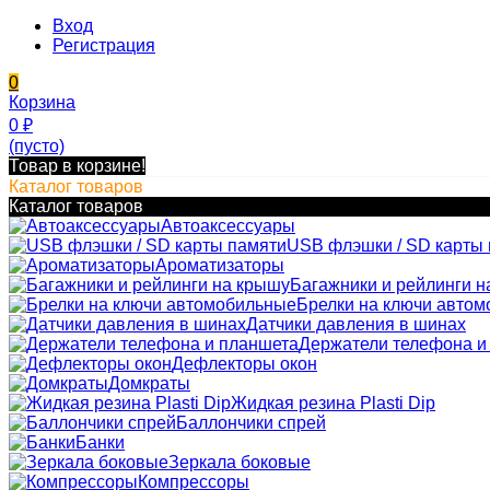
Вход
Регистрация
0
Корзина
0
₽
(пусто)
Товар в корзине!
Каталог товаров
Каталог товаров
Автоаксессуары
USB флэшки / SD карты
Ароматизаторы
Багажники и рейлинги н
Брелки на ключи авто
Датчики давления в шинах
Держатели телефона и
Дефлекторы окон
Домкраты
Жидкая резина Plasti Dip
Баллончики спрей
Банки
Зеркала боковые
Компрессоры