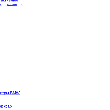
 активные
е пассивные
аркеры BMW
ор фар