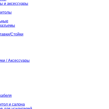
ы и аксессуары
нитолы
ьные
разъемы
тавки/Стойки
ики / Аксессуары
кабеля
итол и салона
в для усилителей