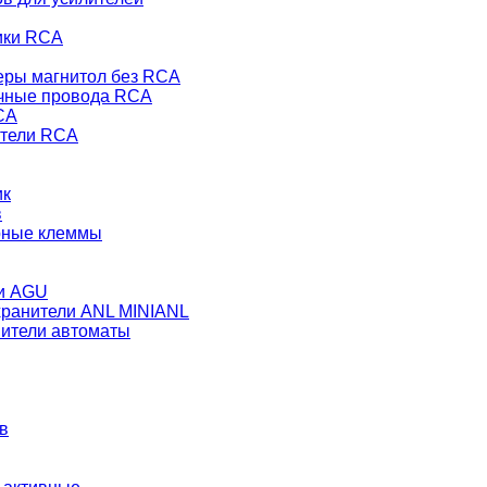
ики RCA
еры магнитол без RCA
чные провода RCA
CA
тели RCA
ик
в
рные клеммы
и AGU
ранители ANL MINIANL
ители автоматы
в