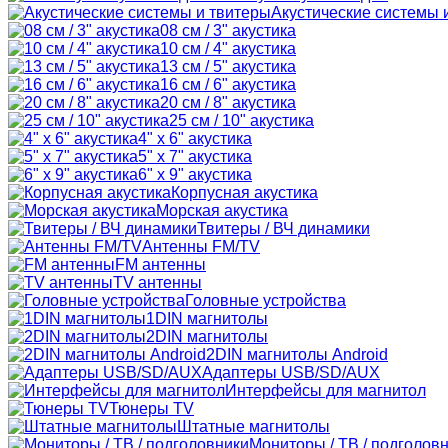
Акустические системы 
08 см / 3" акустика
10 см / 4" акустика
13 см / 5" акустика
16 см / 6" акустика
20 см / 8" акустика
25 см / 10" акустика
4" x 6" акустика
5" x 7" акустика
6" x 9" акустика
Корпусная акустика
Морская акустика
Твитеры / ВЧ динамики
Антенны FM/TV
FM антенны
TV антенны
Головные устройства
1DIN магнитолы
2DIN магнитолы
2DIN магнитолы Android
Адаптеры USB/SD/AUX
Интерфейсы для магнитол
Тюнеры TV
Штатные магнитолы
Мониторы / ТВ / подголов