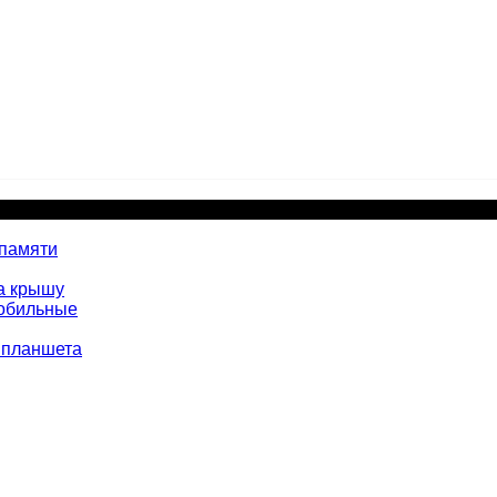
 памяти
а крышу
мобильные
 планшета