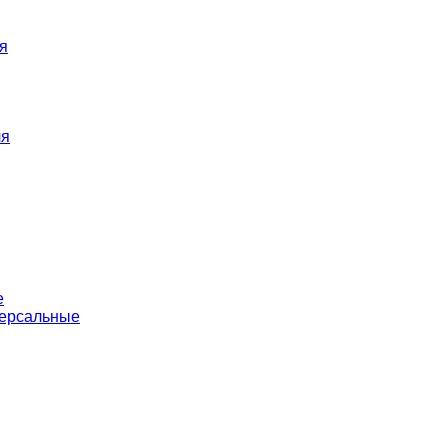
я
ля
е
версальные