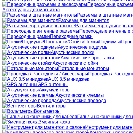
Переходные разъем
Аксессуары для магнитол
Разъемы в штатные маг
Разъемы для магнитол
Разъемы евро универсал
Переходные антенные 
Переходные рамки
Полки/Подиумы/Прос
Акустические подиумы
Акустические полки
Акустические проставки
Акустические стойки
Потолочные мониторы
Проводка / Расходн
AUX 3.5 миниджек
GPS антенны
Аккумуляторы
Акустические клеммы
Акустические провода
Вентиляторы
Вольтметры
Гильзы наконечники для 
Змеиная кожа
Инструмент для магн
Комплекты проводо