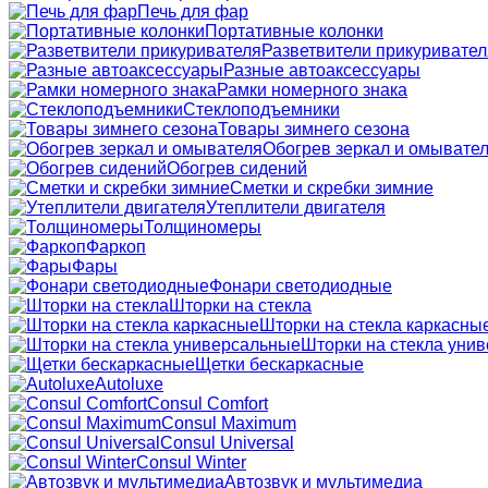
Печь для фар
Портативные колонки
Разветвители прикуривател
Разные автоаксессуары
Рамки номерного знака
Стеклоподъемники
Товары зимнего сезона
Обогрев зеркал и омывате
Обогрев сидений
Сметки и скребки зимние
Утеплители двигателя
Толщиномеры
Фаркоп
Фары
Фонари светодиодные
Шторки на стекла
Шторки на стекла каркасны
Шторки на стекла уни
Щетки бескаркасные
Autoluxe
Consul Comfort
Consul Maximum
Consul Universal
Consul Winter
Автозвук и мультимедиа