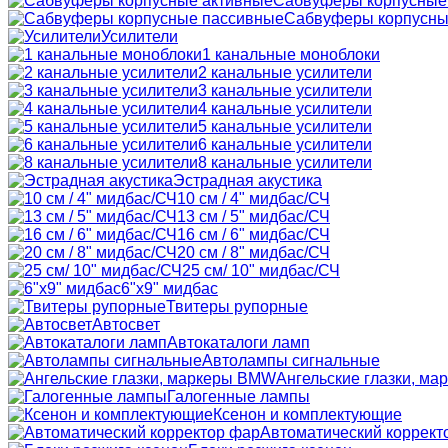
Сабвуферы корпусные
Сабвуферы корпусны
Усилители
1 канальные моноблоки
2 канальные усилители
3 канальные усилители
4 канальные усилители
5 канальные усилители
6 канальные усилители
8 канальные усилители
Эстрадная акустика
10 см / 4" мидбас/СЧ
13 см / 5" мидбас/СЧ
16 см / 6" мидбас/СЧ
20 см / 8" мидбас/СЧ
25 см/ 10" мидбас/СЧ
6"x9" мидбас
Твитеры рупорные
Автосвет
Автокаталоги ламп
Автолампы сигнальные
Ангельские глазки, м
Галогенные лампы
Ксенон и комплектующие
Автоматический коррект