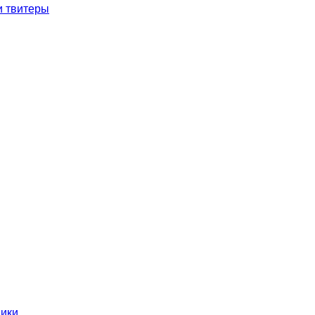
и твитеры
ники