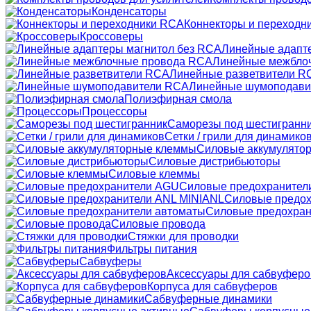
Конденсаторы
Коннекторы и переходн
Кроссоверы
Линейные адапт
Линейные межбло
Линейные разветвители R
Линейные шумоподави
Полиэфирная смола
Процессоры
Саморезы под шестигранн
Сетки / грили для динамико
Силовые аккумулято
Силовые дистрибьюторы
Силовые клеммы
Силовые предохранител
Силовые предох
Силовые предохран
Силовые провода
Стяжки для проводки
Фильтры питания
Сабвуферы
Аксессуары для сабвуферо
Корпуса для сабвуферов
Сабвуферные динамики