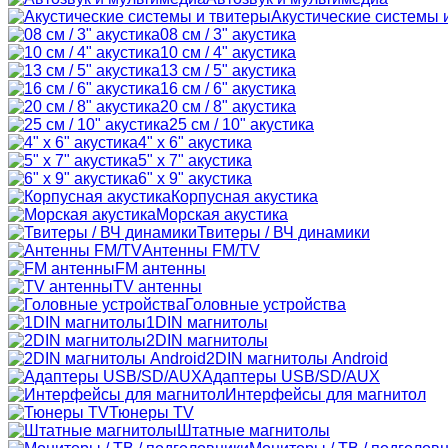
Акустические системы 
08 см / 3" акустика
10 см / 4" акустика
13 см / 5" акустика
16 см / 6" акустика
20 см / 8" акустика
25 см / 10" акустика
4" x 6" акустика
5" x 7" акустика
6" x 9" акустика
Корпусная акустика
Морская акустика
Твитеры / ВЧ динамики
Антенны FM/TV
FM антенны
TV антенны
Головные устройства
1DIN магнитолы
2DIN магнитолы
2DIN магнитолы Android
Адаптеры USB/SD/AUX
Интерфейсы для магнитол
Тюнеры TV
Штатные магнитолы