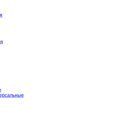
я
ля
е
версальные