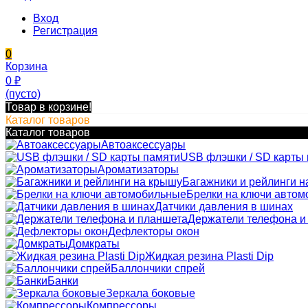
Вход
Регистрация
0
Корзина
0
₽
(пусто)
Товар в корзине!
Каталог товаров
Каталог товаров
Автоаксессуары
USB флэшки / SD карты
Ароматизаторы
Багажники и рейлинги н
Брелки на ключи авто
Датчики давления в шинах
Держатели телефона и
Дефлекторы окон
Домкраты
Жидкая резина Plasti Dip
Баллончики спрей
Банки
Зеркала боковые
Компрессоры