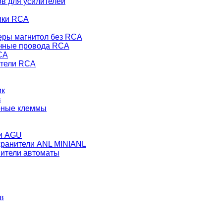
в для усилителей
ики RCA
еры магнитол без RCA
чные провода RCA
CA
тели RCA
ик
в
рные клеммы
и AGU
ранители ANL MINIANL
ители автоматы
в