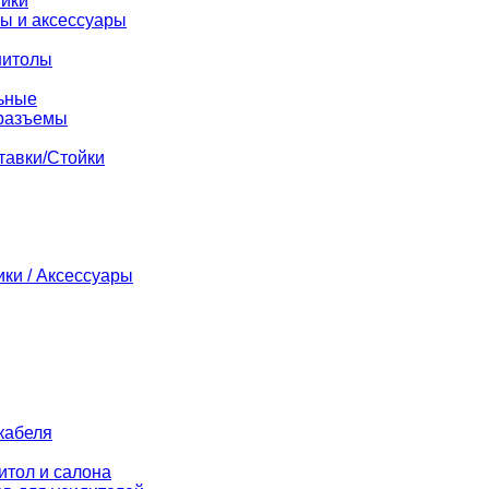
ники
ы и аксессуары
нитолы
ьные
разъемы
тавки/Стойки
ики / Аксессуары
кабеля
итол и салона