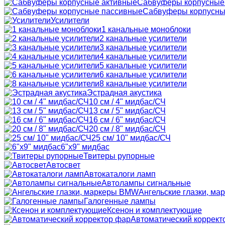
Сабвуферы корпусные
Сабвуферы корпусны
Усилители
1 канальные моноблоки
2 канальные усилители
3 канальные усилители
4 канальные усилители
5 канальные усилители
6 канальные усилители
8 канальные усилители
Эстрадная акустика
10 см / 4" мидбас/СЧ
13 см / 5" мидбас/СЧ
16 см / 6" мидбас/СЧ
20 см / 8" мидбас/СЧ
25 см/ 10" мидбас/СЧ
6"x9" мидбас
Твитеры рупорные
Автосвет
Автокаталоги ламп
Автолампы сигнальные
Ангельские глазки, м
Галогенные лампы
Ксенон и комплектующие
Автоматический коррект