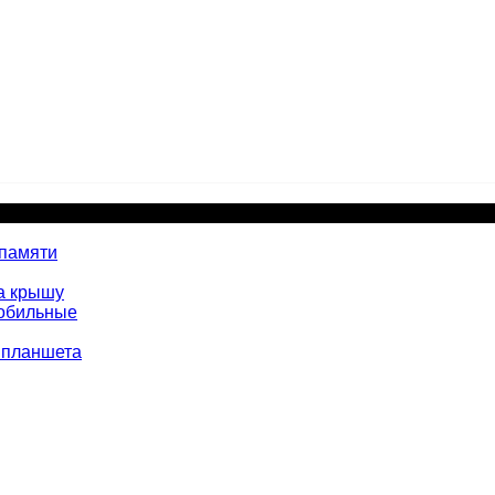
 памяти
а крышу
мобильные
 планшета