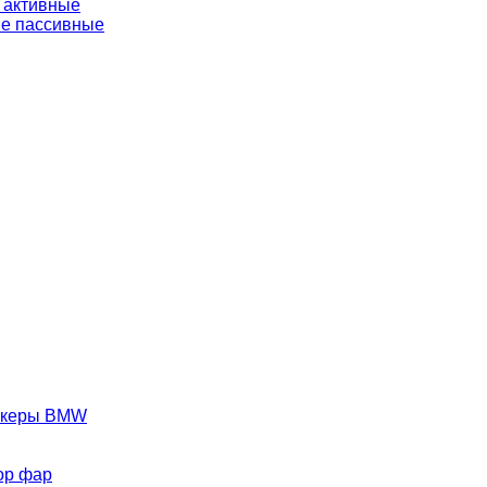
 активные
е пассивные
аркеры BMW
ор фар