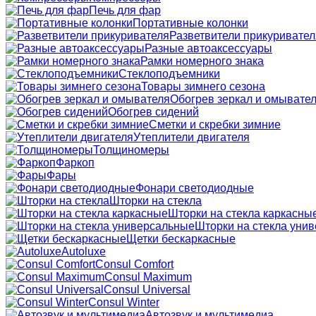
Печь для фар
Портативные колонки
Разветвители прикуривател
Разные автоаксессуары
Рамки номерного знака
Стеклоподъемники
Товары зимнего сезона
Обогрев зеркал и омывате
Обогрев сидений
Сметки и скребки зимние
Утеплители двигателя
Толщиномеры
Фаркоп
Фары
Фонари светодиодные
Шторки на стекла
Шторки на стекла каркасны
Шторки на стекла уни
Щетки бескаркасные
Autoluxe
Consul Comfort
Consul Maximum
Consul Universal
Consul Winter
Автозвук и мультимедиа