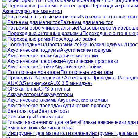
Мониторы / ТВ / подголов
Переходные разъем
Аксессуары для магнитол
Разъемы в штатные маг
Разъемы для магнитол
Разъемы евро универсал
Переходные антенные 
Переходные рамки
Полки/Подиумы/Прос
Акустические подиумы
Акустические полки
Акустические проставки
Акустические стойки
Потолочные мониторы
Проводка / Расходн
AUX 3.5 миниджек
GPS антенны
Аккумуляторы
Акустические клеммы
Акустические провода
Вентиляторы
Вольтметры
Гильзы наконечники для 
Змеиная кожа
Инструмент для магн