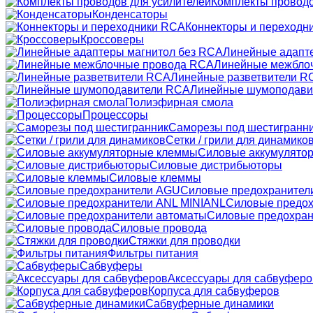
Комплекты проводо
Конденсаторы
Коннекторы и переходн
Кроссоверы
Линейные адапт
Линейные межбло
Линейные разветвители R
Линейные шумоподави
Полиэфирная смола
Процессоры
Саморезы под шестигранн
Сетки / грили для динамико
Силовые аккумулято
Силовые дистрибьюторы
Силовые клеммы
Силовые предохранител
Силовые предох
Силовые предохран
Силовые провода
Стяжки для проводки
Фильтры питания
Сабвуферы
Аксессуары для сабвуферо
Корпуса для сабвуферов
Сабвуферные динамики