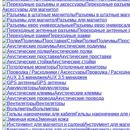
Переходные разъем
Аксессуары для магнитол
Разъемы в штатные маг
Разъемы для магнитол
Разъемы евро универсал
Переходные антенные 
Переходные рамки
Полки/Подиумы/Прос
Акустические подиумы
Акустические полки
Акустические проставки
Акустические стойки
Потолочные мониторы
Проводка / Расходн
AUX 3.5 миниджек
GPS антенны
Аккумуляторы
Акустические клеммы
Акустические провода
Вентиляторы
Вольтметры
Гильзы наконечники для 
Змеиная кожа
Инструмент для магн
Комплекты проводо