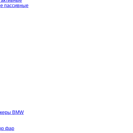
 активные
е пассивные
аркеры BMW
ор фар