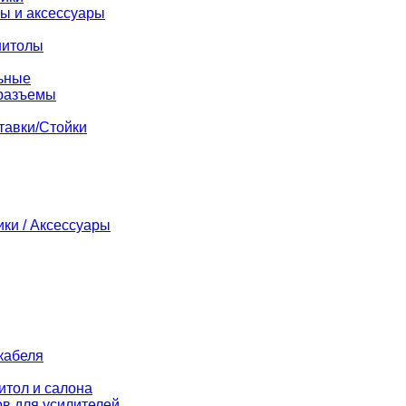
ы и аксессуары
нитолы
ьные
разъемы
тавки/Стойки
ики / Аксессуары
кабеля
итол и салона
в для усилителей