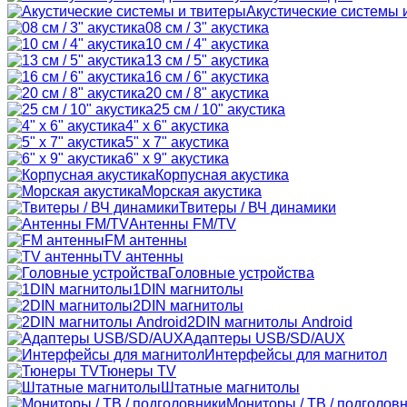
Акустические системы 
08 см / 3" акустика
10 см / 4" акустика
13 см / 5" акустика
16 см / 6" акустика
20 см / 8" акустика
25 см / 10" акустика
4" x 6" акустика
5" x 7" акустика
6" x 9" акустика
Корпусная акустика
Морская акустика
Твитеры / ВЧ динамики
Антенны FM/TV
FM антенны
TV антенны
Головные устройства
1DIN магнитолы
2DIN магнитолы
2DIN магнитолы Android
Адаптеры USB/SD/AUX
Интерфейсы для магнитол
Тюнеры TV
Штатные магнитолы
Мониторы / ТВ / подголов