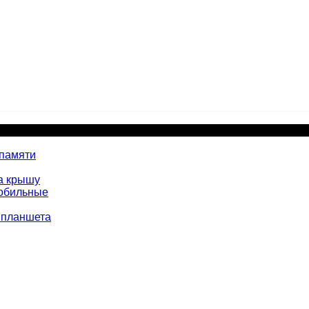
 памяти
а крышу
мобильные
 планшета