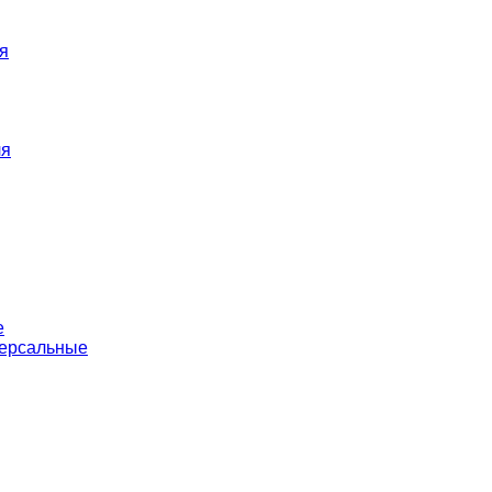
я
ля
е
версальные