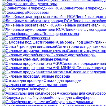
Конденсаторы
Коннекторы и переходн
Кроссоверы
Линейные адапт
Линейные межбло
Линейные разветвители R
Линейные шумоподави
Полиэфирная смола
Процессоры
Саморезы под шестигранн
Сетки / грили для динамико
Силовые аккумулято
Силовые дистрибьюторы
Силовые клеммы
Силовые предохранител
Силовые предох
Силовые предохран
Силовые провода
Стяжки для проводки
Фильтры питания
Сабвуферы
Аксессуары для сабвуферо
Корпуса для сабвуферов
Сабвуферные динамики