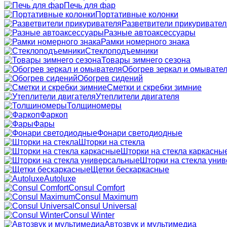
Печь для фар
Портативные колонки
Разветвители прикуривател
Разные автоаксессуары
Рамки номерного знака
Стеклоподъемники
Товары зимнего сезона
Обогрев зеркал и омывате
Обогрев сидений
Сметки и скребки зимние
Утеплители двигателя
Толщиномеры
Фаркоп
Фары
Фонари светодиодные
Шторки на стекла
Шторки на стекла каркасны
Шторки на стекла уни
Щетки бескаркасные
Autoluxe
Consul Comfort
Consul Maximum
Consul Universal
Consul Winter
Автозвук и мультимедиа