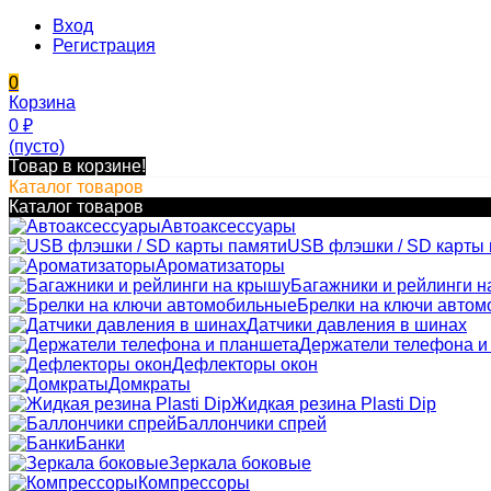
Вход
Регистрация
0
Корзина
0
₽
(пусто)
Товар в корзине!
Каталог товаров
Каталог товаров
Автоаксессуары
USB флэшки / SD карты
Ароматизаторы
Багажники и рейлинги н
Брелки на ключи авто
Датчики давления в шинах
Держатели телефона и
Дефлекторы окон
Домкраты
Жидкая резина Plasti Dip
Баллончики спрей
Банки
Зеркала боковые
Компрессоры