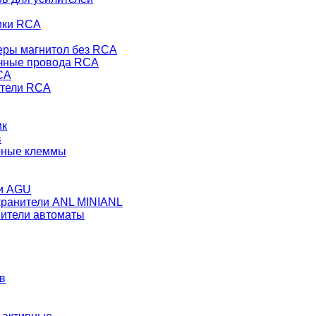
ики RCA
еры магнитол без RCA
чные провода RCA
CA
тели RCA
ик
в
рные клеммы
и AGU
ранители ANL MINIANL
ители автоматы
в