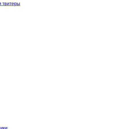
и твитеры
ники