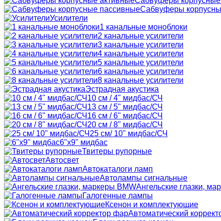
Сабвуферы корпусные
Сабвуферы корпусны
Усилители
1 канальные моноблоки
2 канальные усилители
3 канальные усилители
4 канальные усилители
5 канальные усилители
6 канальные усилители
8 канальные усилители
Эстрадная акустика
10 см / 4" мидбас/СЧ
13 см / 5" мидбас/СЧ
16 см / 6" мидбас/СЧ
20 см / 8" мидбас/СЧ
25 см/ 10" мидбас/СЧ
6"x9" мидбас
Твитеры рупорные
Автосвет
Автокаталоги ламп
Автолампы сигнальные
Ангельские глазки, м
Галогенные лампы
Ксенон и комплектующие
Автоматический коррект