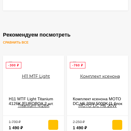
Рекомендуем посмотреть
СРАВНИТЬ ВСЕ
-300
₽
-760
₽
H11 MTF Light Titanium
Комплект ксенона МОТО
4126K [EUROBOX 2 шт.
DC H6 20W 5000K [1 блок
55W 761Lm PGJ19-2]
+ 1 лампа/набор
переходников/9-16V]
1 790
₽
2 250
₽
1 490
₽
1 490
₽