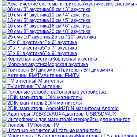
Акустические системы 
08 см / 3" акустика
10 см / 4" акустика
13 см / 5" акустика
16 см / 6" акустика
20 см / 8" акустика
25 см / 10" акустика
4" x 6" акустика
5" x 7" акустика
6" x 9" акустика
Корпусная акустика
Морская акустика
Твитеры / ВЧ динамики
Антенны FM/TV
FM антенны
TV антенны
Головные устройства
1DIN магнитолы
2DIN магнитолы
2DIN магнитолы Android
Адаптеры USB/SD/AUX
Интерфейсы для магнитол
Тюнеры TV
Штатные магнитолы
Мониторы / ТВ / подголов