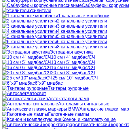
Сабвуферы корпусные
Сабвуферы корпусны
Усилители
1 канальные моноблоки
2 канальные усилители
3 канальные усилители
4 канальные усилители
5 канальные усилители
6 канальные усилители
8 канальные усилители
Эстрадная акустика
10 см / 4" мидбас/СЧ
13 см / 5" мидбас/СЧ
16 см / 6" мидбас/СЧ
20 см / 8" мидбас/СЧ
25 см/ 10" мидбас/СЧ
6"x9" мидбас
Твитеры рупорные
Автосвет
Автокаталоги ламп
Автолампы сигнальные
Ангельские глазки, м
Галогенные лампы
Ксенон и комплектующие
Автоматический коррект