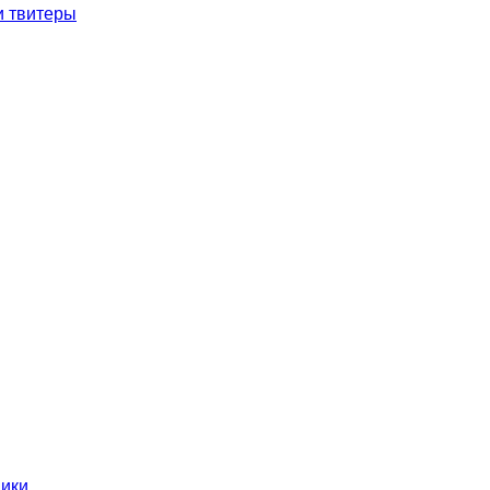
и твитеры
ники