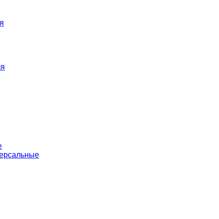
я
ля
е
версальные