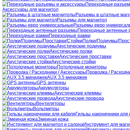
Переходные разъем
Аксессуары для магнитол
Разъемы в штатные маг
Разъемы для магнитол
Разъемы евро универсал
Переходные антенные 
Переходные рамки
Полки/Подиумы/Прос
Акустические подиумы
Акустические полки
Акустические проставки
Акустические стойки
Потолочные мониторы
Проводка / Расходн
AUX 3.5 миниджек
GPS антенны
Аккумуляторы
Акустические клеммы
Акустические провода
Вентиляторы
Вольтметры
Гильзы наконечники для 
Змеиная кожа
Инструмент для магн
Комплекты проводо