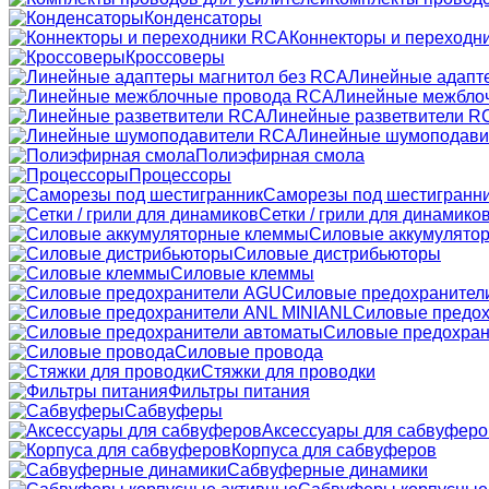
Конденсаторы
Коннекторы и переходн
Кроссоверы
Линейные адапт
Линейные межбло
Линейные разветвители R
Линейные шумоподави
Полиэфирная смола
Процессоры
Саморезы под шестигранн
Сетки / грили для динамико
Силовые аккумулято
Силовые дистрибьюторы
Силовые клеммы
Силовые предохранител
Силовые предох
Силовые предохран
Силовые провода
Стяжки для проводки
Фильтры питания
Сабвуферы
Аксессуары для сабвуферо
Корпуса для сабвуферов
Сабвуферные динамики