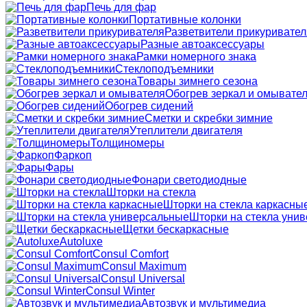
Печь для фар
Портативные колонки
Разветвители прикуривател
Разные автоаксессуары
Рамки номерного знака
Стеклоподъемники
Товары зимнего сезона
Обогрев зеркал и омывате
Обогрев сидений
Сметки и скребки зимние
Утеплители двигателя
Толщиномеры
Фаркоп
Фары
Фонари светодиодные
Шторки на стекла
Шторки на стекла каркасны
Шторки на стекла уни
Щетки бескаркасные
Autoluxe
Consul Comfort
Consul Maximum
Consul Universal
Consul Winter
Автозвук и мультимедиа