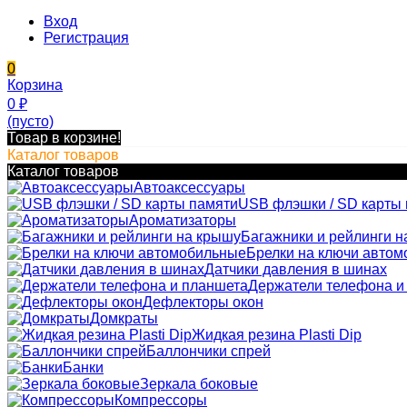
Вход
Регистрация
0
Корзина
0
₽
(пусто)
Товар в корзине!
Каталог товаров
Каталог товаров
Автоаксессуары
USB флэшки / SD карты
Ароматизаторы
Багажники и рейлинги н
Брелки на ключи авто
Датчики давления в шинах
Держатели телефона и
Дефлекторы окон
Домкраты
Жидкая резина Plasti Dip
Баллончики спрей
Банки
Зеркала боковые
Компрессоры