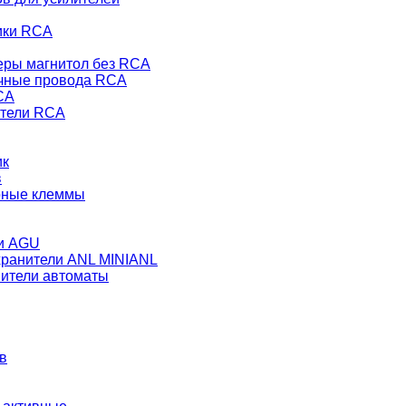
ики RCA
еры магнитол без RCA
чные провода RCA
CA
тели RCA
ик
в
рные клеммы
и AGU
ранители ANL MINIANL
ители автоматы
в