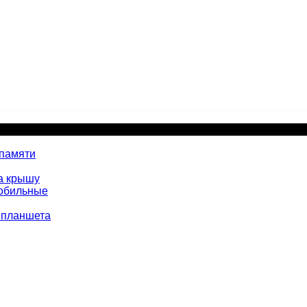
 памяти
а крышу
мобильные
 планшета