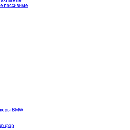
 активные
е пассивные
аркеры BMW
ор фар