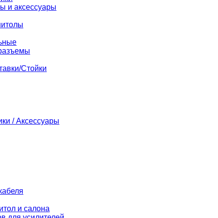
ы и аксессуары
нитолы
ьные
разъемы
тавки/Стойки
ики / Аксессуары
кабеля
итол и салона
в для усилителей