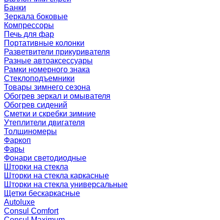
Банки
Зеркала боковые
Компрессоры
Печь для фар
Портативные колонки
Разветвители прикуривателя
Разные автоаксессуары
Рамки номерного знака
Стеклоподъемники
Товары зимнего сезона
Обогрев зеркал и омывателя
Обогрев сидений
Сметки и скребки зимние
Утеплители двигателя
Толщиномеры
Фаркоп
Фары
Фонари светодиодные
Шторки на стекла
Шторки на стекла каркасные
Шторки на стекла универсальные
Щетки бескаркасные
Autoluxe
Consul Comfort
Consul Maximum