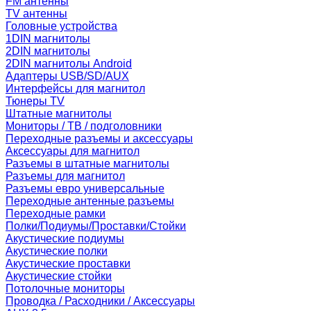
FM антенны
TV антенны
Головные устройства
1DIN магнитолы
2DIN магнитолы
2DIN магнитолы Android
Адаптеры USB/SD/AUX
Интерфейсы для магнитол
Тюнеры TV
Штатные магнитолы
Мониторы / ТВ / подголовники
Переходные разъемы и аксессуары
Аксессуары для магнитол
Разъемы в штатные магнитолы
Разъемы для магнитол
Разъемы евро универсальные
Переходные антенные разъемы
Переходные рамки
Полки/Подиумы/Проставки/Стойки
Акустические подиумы
Акустические полки
Акустические проставки
Акустические стойки
Потолочные мониторы
Проводка / Расходники / Аксессуары