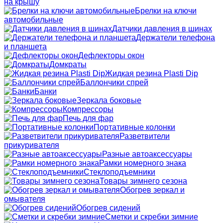
на крышу
Брелки на ключи
автомобильные
Датчики давления в шинах
Держатели телефона
и планшета
Дефлекторы окон
Домкраты
Жидкая резина Plasti Dip
Баллончики спрей
Банки
Зеркала боковые
Компрессоры
Печь для фар
Портативные колонки
Разветвители
прикуривателя
Разные автоаксессуары
Рамки номерного знака
Стеклоподъемники
Товары зимнего сезона
Обогрев зеркал и
омывателя
Обогрев сидений
Сметки и скребки зимние