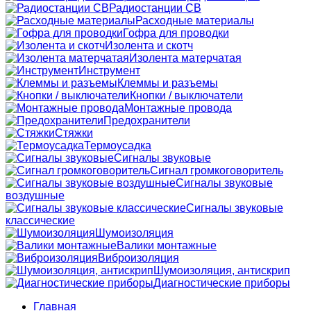
Радиостанции CB
Расходные материалы
Гофра для проводки
Изолента и скотч
Изолента матерчатая
Инструмент
Клеммы и разъемы
Кнопки / выключатели
Монтажные провода
Предохранители
Стяжки
Термоусадка
Сигналы звуковые
Сигнал громкоговоритель
Сигналы звуковые
воздушные
Сигналы звуковые
классические
Шумоизоляция
Валики монтажные
Виброизоляция
Шумоизоляция, антискрип
Диагностические приборы
Главная