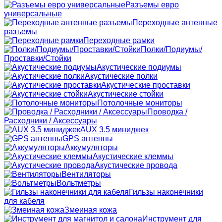
Разъемы евро
универсальные
Переходные антенные
разъемы
Переходные рамки
Полки/Подиумы/
Проставки/Стойки
Акустические подиумы
Акустические полки
Акустические проставки
Акустические стойки
Потолочные мониторы
Проводка /
Расходники / Аксессуары
AUX 3.5 миниджек
GPS антенны
Аккумуляторы
Акустические клеммы
Акустические провода
Вентиляторы
Вольтметры
Гильзы наконечники
для кабеля
Змеиная кожа
Инструмент для