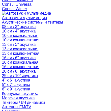
Consul Universal
Consul Winter
Автозвук и мультимедиа
Акустические системы и твитеры
08 см / 3" акустика
10 см / 4" акустика
10 см коаксиальная
10 см компонентная
13 см / 5" акустика
13 см коаксиальная
13 см компонентная
16 см / 6" акустика
16 см коаксиальная
16 см компонентная
20 см / 8" акустика
25 см / 10" акустика
4" x 6" акустика
5" x 7" акустика
6" x 9" акустика
Корпусная акустика
Морская акустика
Твитеры / ВЧ динамики
Антенны FM/TV