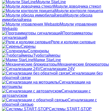
Модули StarLine
Модули доводчика стекол
Модули контроля прицепа
Модули обхода
иммобилайзера
Модули управления
Webasto
Программаторы
сигнализаций
Реле и колодки силовые
Сирены
Соленоиды
Турботаймеры
Маяки StarLine
Механические блокираторы
Сигнализации 24V
Сигнализации без
обратной связи
Сигнализации на
мотоциклы
Сигнализации с
автозапуском
Сигнализации с
обратной связью
Системы START-STOP