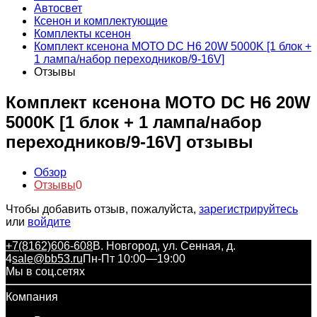
Автосвет
Ксенон и комплектующие
Комплекты ксенон
Комплект ксенона МОТО DC H6 20W 5000K [1 блок +
1 лампа/набор переходников/9-16V]
Отзывы
Комплект ксенона МОТО DC H6 20W
5000K [1 блок + 1 лампа/набор
переходников/9-16V] отзывы
Обзор
Отзывы
0
Чтобы добавить отзыв, пожалуйста,
зарегистрируйтесь
или
войдите
+7(8162)606-608
В. Новгород, ул. Сенная, д.
4
sale@bb53.ru
Пн-Пт 10:00—19:00
Мы в соц.сетях
Компания