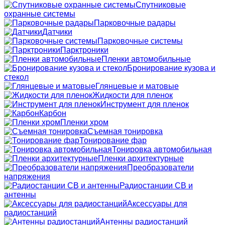
Спутниковые
охранные системы
Парковочные радары
Датчики
Парковочные системы
Парктроники
Пленки автомобильные
Бронирование кузова и
стекол
Глянцевые и матовые
Жидкости для пленок
Инструмент для пленок
Карбон
Пленки хром
Съемная тонировка
Тонирование фар
Тонировка автомобильная
Пленки архитектурные
Преобразователи
напряжения
Радиостанции CB и
антенны
Аксессуары для
радиостанций
Антенны радиостанций