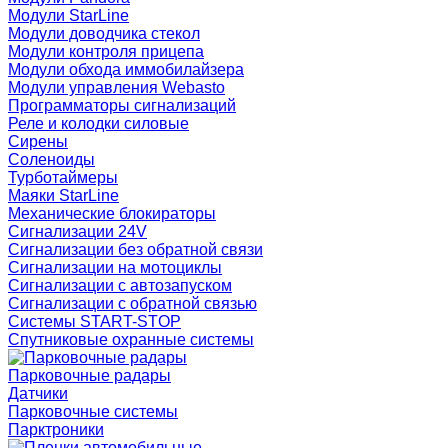
Модули StarLine
Модули доводчика стекол
Модули контроля прицепа
Модули обхода иммобилайзера
Модули управления Webasto
Программаторы сигнализаций
Реле и колодки силовые
Сирены
Соленоиды
Турботаймеры
Маяки StarLine
Механические блокираторы
Сигнализации 24V
Сигнализации без обратной связи
Сигнализации на мотоциклы
Сигнализации с автозапуском
Сигнализации с обратной связью
Системы START-STOP
Спутниковые охранные системы
Парковочные радары
Датчики
Парковочные системы
Парктроники