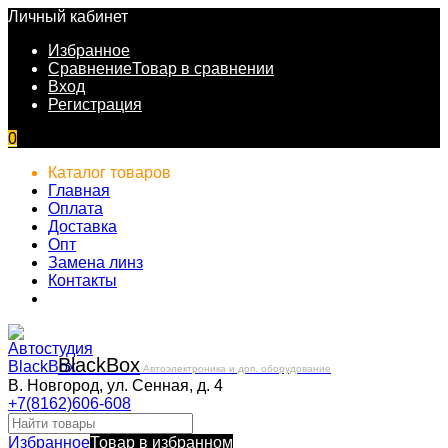
Личный кабинет
Избранное
Сравнение
Товар в сравнении
Вход
Регистрация
0
Каталог товаров
Главная
Оплата
Доставка
Опт
Замена линз
Контакты
Black
Box
Автоэлектроника и доп. оборудование
В. Новгород, ул. Сенная, д. 4
+7(8162)606-608
Избранное
Товар в избранном