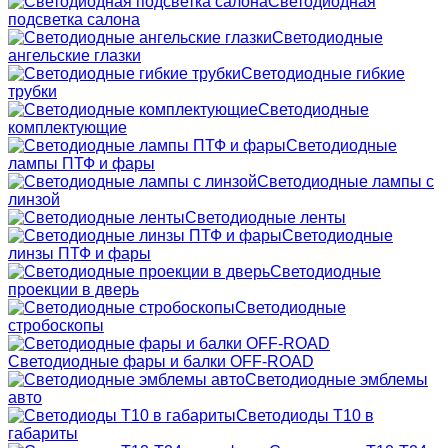
Светодиодная
подсветка салона
Светодиодные
ангельские глазки
Светодиодные гибкие
трубки
Светодиодные
комплектующие
Светодиодные
лампы ПТФ и фары
Светодиодные лампы с
линзой
Светодиодные ленты
Светодиодные
линзы ПТФ и фары
Светодиодные
проекции в дверь
Светодиодные
стробоскопы
Светодиодные фары и балки OFF-ROAD
Светодиодные эмблемы
авто
Светодиоды T10 в
габариты