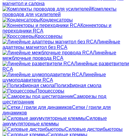
магнитол и салона
Комплекты
проводов для усилителей
Конденсаторы
Коннекторы и
переходники RCA
Кроссоверы
Линейные
адаптеры магнитол без RCA
Линейные
межблочные провода RCA
Линейные разветвители
RCA
Линейные
шумоподавители RCA
Полиэфирная смола
Процессоры
Саморезы под
шестигранник
Сетки / грили для
динамиков
Силовые
аккумуляторные клеммы
Силовые дистрибьюторы
Силовые клеммы