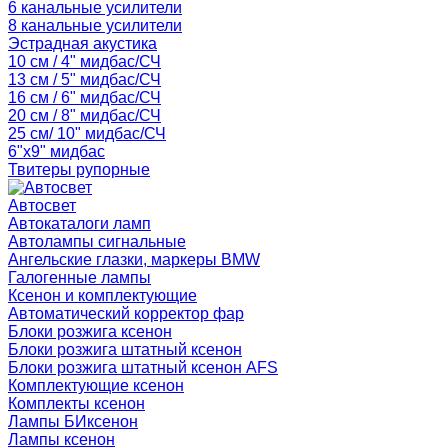
6 канальные усилители
8 канальные усилители
Эстрадная акустика
10 см / 4" мидбас/СЧ
13 см / 5" мидбас/СЧ
16 см / 6" мидбас/СЧ
20 см / 8" мидбас/СЧ
25 см/ 10" мидбас/СЧ
6"x9" мидбас
Твитеры рупорные
Автосвет
Автокаталоги ламп
Автолампы сигнальные
Ангельские глазки, маркеры BMW
Галогенные лампы
Ксенон и комплектующие
Автоматический корректор фар
Блоки розжига ксенон
Блоки розжига штатный ксенон
Блоки розжига штатный ксенон AFS
Комплектующие ксенон
Комплекты ксенон
Лампы БИксенон
Лампы ксенон