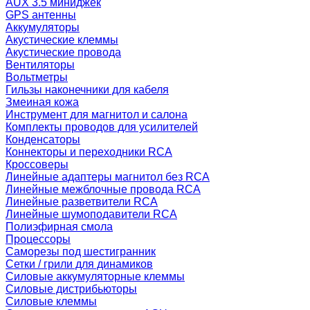
AUX 3.5 миниджек
GPS антенны
Аккумуляторы
Акустические клеммы
Акустические провода
Вентиляторы
Вольтметры
Гильзы наконечники для кабеля
Змеиная кожа
Инструмент для магнитол и салона
Комплекты проводов для усилителей
Конденсаторы
Коннекторы и переходники RCA
Кроссоверы
Линейные адаптеры магнитол без RCA
Линейные межблочные провода RCA
Линейные разветвители RCA
Линейные шумоподавители RCA
Полиэфирная смола
Процессоры
Саморезы под шестигранник
Сетки / грили для динамиков
Силовые аккумуляторные клеммы
Силовые дистрибьюторы
Силовые клеммы