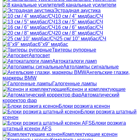
8 канальные усилители
Эстрадная акустика
10 см / 4" мидбас/СЧ
13 см / 5" мидбас/СЧ
16 см / 6" мидбас/СЧ
20 см / 8" мидбас/СЧ
25 см/ 10" мидбас/СЧ
6"x9" мидбас
Твитеры рупорные
Автосвет
Автокаталоги ламп
Автолампы сигнальные
Ангельские глазки,
маркеры BMW
Галогенные лампы
Ксенон и комплектующие
Автоматический
корректор фар
Блоки розжига ксенон
Блоки розжига штатный
ксенон
Блоки розжига
штатный ксенон AFS
Комплектующие ксенон
Комплекты ксенон