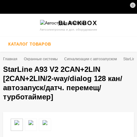
0
BLACK
BOX
Автоэлектроника и доп. оборудование
КАТАЛОГ ТОВАРОВ
Главная
Охранные системы
Сигнализации с автозапуском
StarLin
StarLine A93 V2 2CAN+2LIN
[2CAN+2LIN/2-way/dialog 128 кан/
автозапуск/датч. перемещ/
турботаймер]