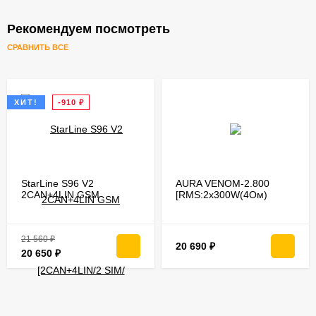
Рекомендуем посмотреть
СРАВНИТЬ ВСЕ
ХИТ!
-910
₽
StarLine S96 V2
AURA VENOM-2.800
2CAN+4LIN GSM
[RMS:2х300W(4Ом)
[2CAN+4LIN/2 SIM/
2х550W(2Ом)
метка/bluetooth/
2х800W(1Ом)/1х1000W(4Ом)
автозапуск/датч.
1х1600W(2Ом)]
перемещ/турботаймер]
21 560
₽
20 690
₽
20 650
₽