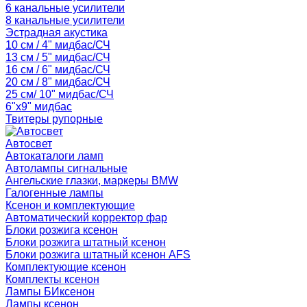
6 канальные усилители
8 канальные усилители
Эстрадная акустика
10 см / 4" мидбас/СЧ
13 см / 5" мидбас/СЧ
16 см / 6" мидбас/СЧ
20 см / 8" мидбас/СЧ
25 см/ 10" мидбас/СЧ
6"x9" мидбас
Твитеры рупорные
Автосвет
Автокаталоги ламп
Автолампы сигнальные
Ангельские глазки, маркеры BMW
Галогенные лампы
Ксенон и комплектующие
Автоматический корректор фар
Блоки розжига ксенон
Блоки розжига штатный ксенон
Блоки розжига штатный ксенон AFS
Комплектующие ксенон
Комплекты ксенон
Лампы БИксенон
Лампы ксенон