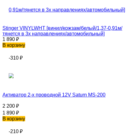
Stinger VINYLWHT [винил/кожзам/белый/1,37-0,91м/
тянется в 3х направлениях/автомобильный]
1 890
₽
В корзину
-310
₽
Активатор 2-х проводной 12V Saturn MS-200
2 200
₽
1 890
₽
В корзину
-210
₽