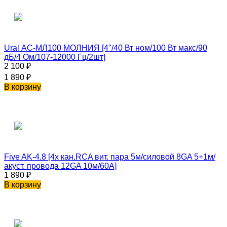
Ural АС-МЛ100 МОЛНИЯ [4"/40 Вт ном/100 Вт макс/90
дБ/4 Ом/107-12000 Гц/2шт]
2 100
₽
1 890
₽
В корзину
Five AK-4.8 [4х кан.RCA вит. пара 5м/силовой 8GA 5+1м/
акуст. провода 12GA 10м/60А]
1 890
₽
В корзину