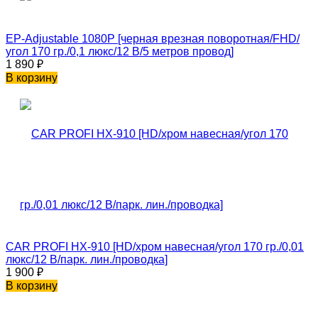
EP-Adjustable 1080P [черная врезная поворотная/FHD/
угол 170 гр./0,1 люкс/12 В/5 метров провод]
1 890
₽
В корзину
CAR PROFI HX-910 [HD/хром навесная/угол 170 гр./0,01
люкс/12 В/парк. лин./проводка]
1 900
₽
В корзину