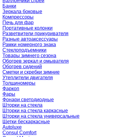
Баллончики спрей
Банки
Зеркала боковые
Компрессоры
Печь для фар
Портативные колонки
Разветвители прикуривателя
Разные автоаксессуары
Рамки номерного знака
Стеклоподъемники
Товары зимнего сезона
Обогрев зеркал и омывателя
Обогрев сидений
Сметки и скребки зимние
Утеплители двигателя
Толщиномеры
Фаркоп
Фары
Фонари светодиодные
Шторки на стекла
Шторки на стекла каркасные
Шторки на стекла универсальные
Щетки бескаркасные
Autoluxe
Consul Comfort