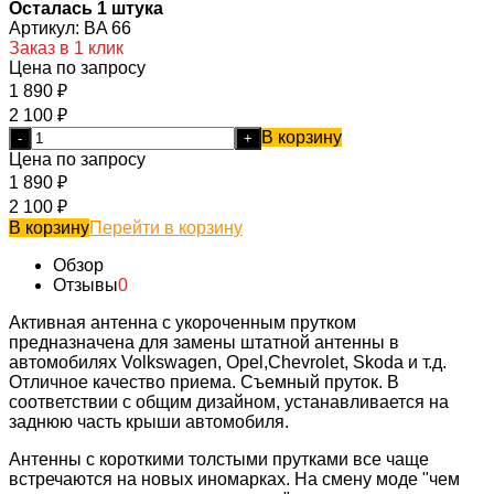
Осталась 1 штука
Артикул:
BA 66
Заказ в 1 клик
Цена по запросу
1 890
₽
2 100
₽
В корзину
-
+
Цена по запросу
1 890
₽
2 100
₽
В корзину
Перейти в корзину
Обзор
Отзывы
0
Активная антенна с укороченным прутком
предназначена для замены штатной антенны в
автомобилях Volkswagen, Opel,Chevrolet, Skoda и т.д.
Отличное качество приема. Съемный пруток. В
соответствии с общим дизайном, устанавливается на
заднюю часть крыши автомобиля.
Антенны с короткими толстыми прутками все чаще
встречаются на новых иномарках. На смену моде "чем