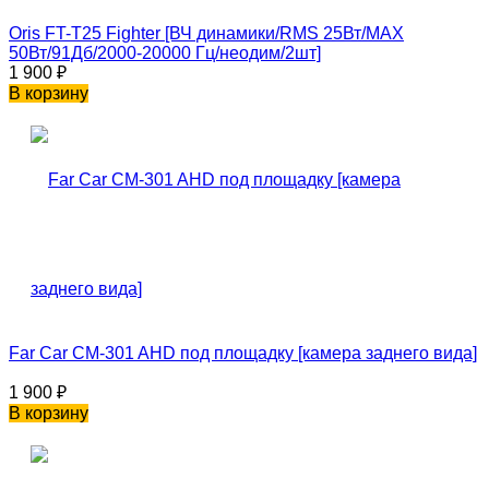
Oris FT-T25 Fighter [ВЧ динамики/RMS 25Вт/MAX
50Вт/91Дб/2000-20000 Гц/неодим/2шт]
1 900
₽
В корзину
Far Car CM-301 AHD под площадку [камера заднего вида]
1 900
₽
В корзину