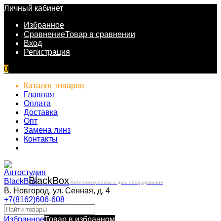
Личный кабинет
Избранное
Сравнение
Товар в сравнении
Вход
Регистрация
0
Каталог товаров
Главная
Оплата
Доставка
Опт
Замена линз
Контакты
Black
Box
Автоэлектроника и доп. оборудование
В. Новгород, ул. Сенная, д. 4
+7(8162)606-608
Избранное
Товар в избранном