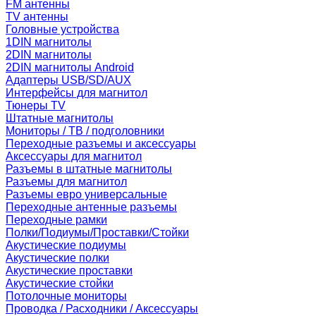
FM антенны
TV антенны
Головные устройства
1DIN магнитолы
2DIN магнитолы
2DIN магнитолы Android
Адаптеры USB/SD/AUX
Интерфейсы для магнитол
Тюнеры TV
Штатные магнитолы
Мониторы / ТВ / подголовники
Переходные разъемы и аксессуары
Аксессуары для магнитол
Разъемы в штатные магнитолы
Разъемы для магнитол
Разъемы евро универсальные
Переходные антенные разъемы
Переходные рамки
Полки/Подиумы/Проставки/Стойки
Акустические подиумы
Акустические полки
Акустические проставки
Акустические стойки
Потолочные мониторы
Проводка / Расходники / Аксессуары