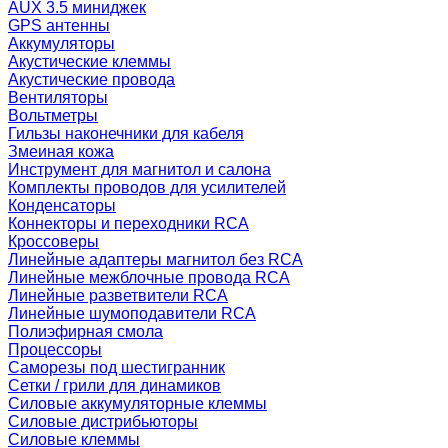
AUX 3.5 миниджек
GPS антенны
Аккумуляторы
Акустические клеммы
Акустические провода
Вентиляторы
Вольтметры
Гильзы наконечники для кабеля
Змеиная кожа
Инструмент для магнитол и салона
Комплекты проводов для усилителей
Конденсаторы
Коннекторы и переходники RCA
Кроссоверы
Линейные адаптеры магнитол без RCA
Линейные межблочные провода RCA
Линейные разветвители RCA
Линейные шумоподавители RCA
Полиэфирная смола
Процессоры
Саморезы под шестигранник
Сетки / грили для динамиков
Силовые аккумуляторные клеммы
Силовые дистрибьюторы
Силовые клеммы