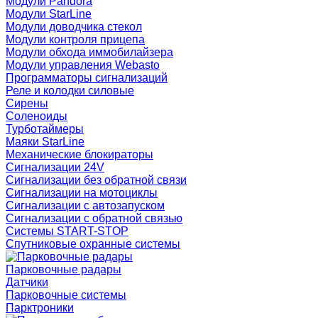
Модули Pandora
Модули StarLine
Модули доводчика стекол
Модули контроля прицепа
Модули обхода иммобилайзера
Модули управления Webasto
Программаторы сигнализаций
Реле и колодки силовые
Сирены
Соленоиды
Турботаймеры
Маяки StarLine
Механические блокираторы
Сигнализации 24V
Сигнализации без обратной связи
Сигнализации на мотоциклы
Сигнализации с автозапуском
Сигнализации с обратной связью
Системы START-STOP
Спутниковые охранные системы
Парковочные радары
Датчики
Парковочные системы
Парктроники