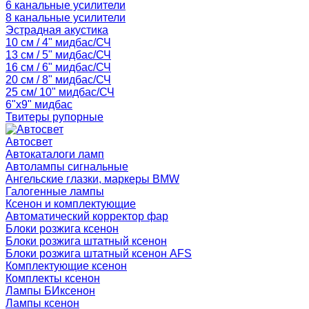
6 канальные усилители
8 канальные усилители
Эстрадная акустика
10 см / 4" мидбас/СЧ
13 см / 5" мидбас/СЧ
16 см / 6" мидбас/СЧ
20 см / 8" мидбас/СЧ
25 см/ 10" мидбас/СЧ
6"x9" мидбас
Твитеры рупорные
Автосвет
Автокаталоги ламп
Автолампы сигнальные
Ангельские глазки, маркеры BMW
Галогенные лампы
Ксенон и комплектующие
Автоматический корректор фар
Блоки розжига ксенон
Блоки розжига штатный ксенон
Блоки розжига штатный ксенон AFS
Комплектующие ксенон
Комплекты ксенон
Лампы БИксенон
Лампы ксенон