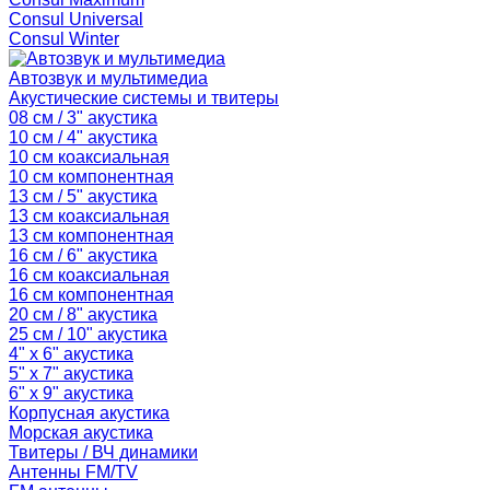
Consul Universal
Consul Winter
Автозвук и мультимедиа
Акустические системы и твитеры
08 см / 3" акустика
10 см / 4" акустика
10 см коаксиальная
10 см компонентная
13 см / 5" акустика
13 см коаксиальная
13 см компонентная
16 см / 6" акустика
16 см коаксиальная
16 см компонентная
20 см / 8" акустика
25 см / 10" акустика
4" x 6" акустика
5" x 7" акустика
6" x 9" акустика
Корпусная акустика
Морская акустика
Твитеры / ВЧ динамики
Антенны FM/TV