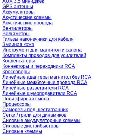
AUX 3.5 миниджек
GPS антенны
Аккумуляторы
Акустические клеммы
Акустические провода
Вентиляторы
Вольтметры
Гильзы наконечники для кабеля
Змеиная кожа
Инструмент для магнитол и салона
Комплекты проводов для усилителей
Конденсаторы
Коннекторы и переходники RCA
Кроссоверы
Линейные адаптеры магнитол без RCA
Линейные межблочные провода RCA
Линейные разветвители RCA
Линейные шумоподавители RCA
Полиэфирная смола
Процессоры
Саморезы под шестигранник
Сетки / грили для динамиков
Силовые аккумуляторные клеммы
Силовые дистрибьюторы
Силовые клеммы