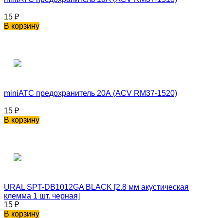
15
₽
В корзину
miniATC предохранитель 20А (ACV RM37-1520)
15
₽
В корзину
URAL SPT-DB1012GA BLACK [2.8 мм акустическая
клемма 1 шт. черная]
15
₽
В корзину