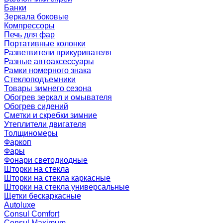
Банки
Зеркала боковые
Компрессоры
Печь для фар
Портативные колонки
Разветвители прикуривателя
Разные автоаксессуары
Рамки номерного знака
Стеклоподъемники
Товары зимнего сезона
Обогрев зеркал и омывателя
Обогрев сидений
Сметки и скребки зимние
Утеплители двигателя
Толщиномеры
Фаркоп
Фары
Фонари светодиодные
Шторки на стекла
Шторки на стекла каркасные
Шторки на стекла универсальные
Щетки бескаркасные
Autoluxe
Consul Comfort
Consul Maximum