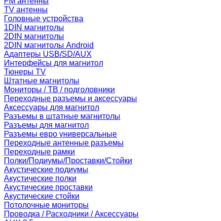
FM антенны
TV антенны
Головные устройства
1DIN магнитолы
2DIN магнитолы
2DIN магнитолы Android
Адаптеры USB/SD/AUX
Интерфейсы для магнитол
Тюнеры TV
Штатные магнитолы
Мониторы / ТВ / подголовники
Переходные разъемы и аксессуары
Аксессуары для магнитол
Разъемы в штатные магнитолы
Разъемы для магнитол
Разъемы евро универсальные
Переходные антенные разъемы
Переходные рамки
Полки/Подиумы/Проставки/Стойки
Акустические подиумы
Акустические полки
Акустические проставки
Акустические стойки
Потолочные мониторы
Проводка / Расходники / Аксессуары