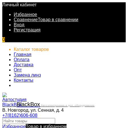
Личный кабинет
Избранное
Сравнение
Товар в сравнении
Вход
Регистрация
0
Каталог товаров
Главная
Оплата
Доставка
Опт
Замена линз
Контакты
Black
Box
Автоэлектроника и доп. оборудование
В. Новгород, ул. Сенная, д. 4
+7(8162)606-608
Избранное
Товар в избранном