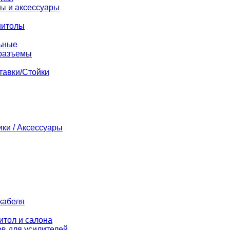
ы и аксессуары
нитолы
ьные
разъемы
тавки/Стойки
ики / Аксессуары
кабеля
итол и салона
в для усилителей