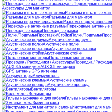
Переходные разъем
Аксессуары для магнитол
Разъемы в штатные маг
Разъемы для магнитол
Разъемы евро универсал
Переходные антенные 
Переходные рамки
Полки/Подиумы/Прос
Акустические подиумы
Акустические полки
Акустические проставки
Акустические стойки
Потолочные мониторы
Проводка / Расходн
AUX 3.5 миниджек
GPS антенны
Аккумуляторы
Акустические клеммы
Акустические провода
Вентиляторы
Вольтметры
Гильзы наконечники для 
Змеиная кожа
Инструмент для магн
Комплекты проводо