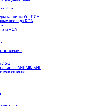
ики RCA
еры магнитол без RCA
чные провода RCA
CA
тели RCA
ик
в
рные клеммы
и AGU
ранители ANL MINIANL
ители автоматы
в