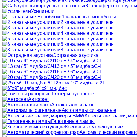
Сабвуферы корпусные
Сабвуферы корпусны
Усилители
1 канальные моноблоки
2 канальные усилители
3 канальные усилители
4 канальные усилители
5 канальные усилители
6 канальные усилители
8 канальные усилители
Эстрадная акустика
10 см / 4" мидбас/СЧ
13 см / 5" мидбас/СЧ
16 см / 6" мидбас/СЧ
20 см / 8" мидбас/СЧ
25 см/ 10" мидбас/СЧ
6"x9" мидбас
Твитеры рупорные
Автосвет
Автокаталоги ламп
Автолампы сигнальные
Ангельские глазки, м
Галогенные лампы
Ксенон и комплектующие
Автоматический коррект