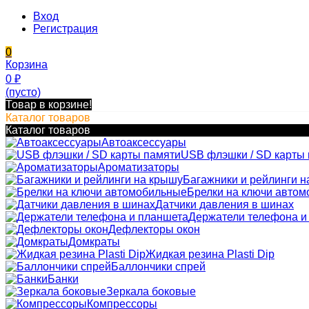
Вход
Регистрация
0
Корзина
0
₽
(пусто)
Товар в корзине!
Каталог товаров
Каталог товаров
Автоаксессуары
USB флэшки / SD карты
Ароматизаторы
Багажники и рейлинги н
Брелки на ключи авто
Датчики давления в шинах
Держатели телефона и
Дефлекторы окон
Домкраты
Жидкая резина Plasti Dip
Баллончики спрей
Банки
Зеркала боковые
Компрессоры