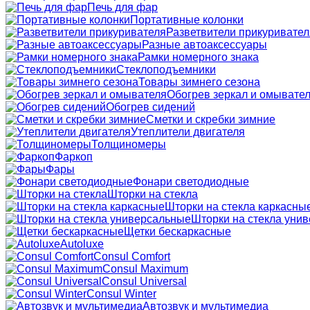
Печь для фар
Портативные колонки
Разветвители прикуривател
Разные автоаксессуары
Рамки номерного знака
Стеклоподъемники
Товары зимнего сезона
Обогрев зеркал и омывате
Обогрев сидений
Сметки и скребки зимние
Утеплители двигателя
Толщиномеры
Фаркоп
Фары
Фонари светодиодные
Шторки на стекла
Шторки на стекла каркасны
Шторки на стекла уни
Щетки бескаркасные
Autoluxe
Consul Comfort
Consul Maximum
Consul Universal
Consul Winter
Автозвук и мультимедиа