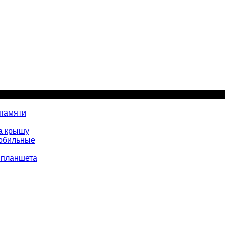
 памяти
а крышу
мобильные
 планшета