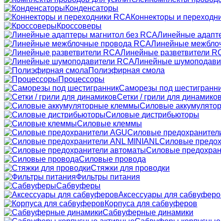
Конденсаторы
Коннекторы и переходн
Кроссоверы
Линейные адапт
Линейные межбло
Линейные разветвители R
Линейные шумоподави
Полиэфирная смола
Процессоры
Саморезы под шестигранн
Сетки / грили для динамико
Силовые аккумулято
Силовые дистрибьюторы
Силовые клеммы
Силовые предохранител
Силовые предох
Силовые предохран
Силовые провода
Стяжки для проводки
Фильтры питания
Сабвуферы
Аксессуары для сабвуферо
Корпуса для сабвуферов
Сабвуферные динамики