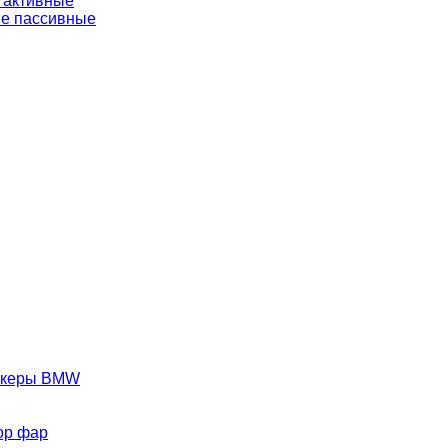
 активные
е пассивные
аркеры BMW
ор фар