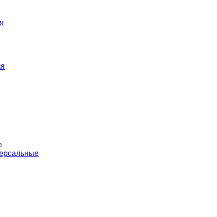
я
ля
е
версальные