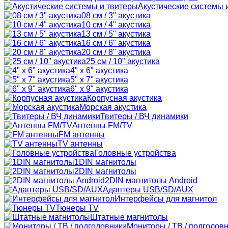
Акустические системы 
08 см / 3" акустика
10 см / 4" акустика
13 см / 5" акустика
16 см / 6" акустика
20 см / 8" акустика
25 см / 10" акустика
4" x 6" акустика
5" x 7" акустика
6" x 9" акустика
Корпусная акустика
Морская акустика
Твитеры / ВЧ динамики
Антенны FM/TV
FM антенны
TV антенны
Головные устройства
1DIN магнитолы
2DIN магнитолы
2DIN магнитолы Android
Адаптеры USB/SD/AUX
Интерфейсы для магнитол
Тюнеры TV
Штатные магнитолы
Мониторы / ТВ / подголов