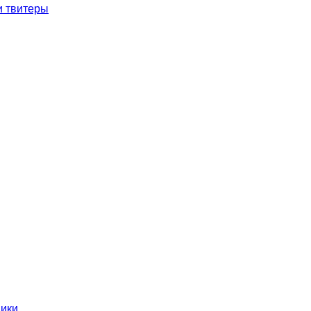
и твитеры
ники