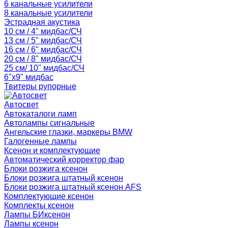
6 канальные усилители
8 канальные усилители
Эстрадная акустика
10 см / 4" мидбас/СЧ
13 см / 5" мидбас/СЧ
16 см / 6" мидбас/СЧ
20 см / 8" мидбас/СЧ
25 см/ 10" мидбас/СЧ
6"x9" мидбас
Твитеры рупорные
Автосвет
Автокаталоги ламп
Автолампы сигнальные
Ангельские глазки, маркеры BMW
Галогенные лампы
Ксенон и комплектующие
Автоматический корректор фар
Блоки розжига ксенон
Блоки розжига штатный ксенон
Блоки розжига штатный ксенон AFS
Комплектующие ксенон
Комплекты ксенон
Лампы БИксенон
Лампы ксенон