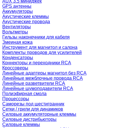
AUX 3.5 миниджек
GPS антенны
Аккумуляторы
Акустические клеммы
Акустические провода
Вентиляторы
Вольтметры
Гильзы наконечники для кабеля
Змеиная кожа
Инструмент для магнитол и салона
Комплекты проводов для усилителей
Конденсаторы
Коннекторы и переходники RCA
Кроссоверы
Линейные адаптеры магнитол без RCA
Линейные межблочные провода RCA
Линейные разветвители RCA
Линейные шумоподавители RCA
Полиэфирная смола
Процессоры
Саморезы под шестигранник
Сетки / грили для динамиков
Силовые аккумуляторные клеммы
Силовые дистрибьюторы
Силовые клеммы