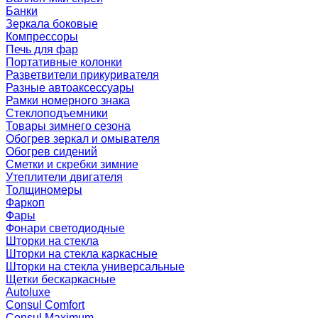
Банки
Зеркала боковые
Компрессоры
Печь для фар
Портативные колонки
Разветвители прикуривателя
Разные автоаксессуары
Рамки номерного знака
Стеклоподъемники
Товары зимнего сезона
Обогрев зеркал и омывателя
Обогрев сидений
Сметки и скребки зимние
Утеплители двигателя
Толщиномеры
Фаркоп
Фары
Фонари светодиодные
Шторки на стекла
Шторки на стекла каркасные
Шторки на стекла универсальные
Щетки бескаркасные
Autoluxe
Consul Comfort
Consul Maximum