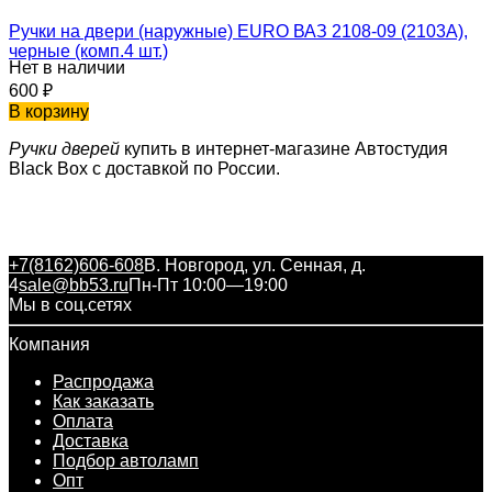
Ручки на двери (наружные) EURO ВАЗ 2108-09 (2103А),
черные (комп.4 шт.)
Нет в наличии
600
₽
В корзину
Ручки дверей
купить в интернет-магазине Автостудия
Black Box с доставкой по России.
+7(8162)606-608
В. Новгород, ул. Сенная, д.
4
sale@bb53.ru
Пн-Пт 10:00—19:00
Мы в соц.сетях
Компания
Распродажа
Как заказать
Оплата
Доставка
Подбор автоламп
Опт