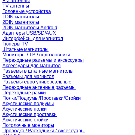
FM антенны
TV антенны
Головные устройства
1DIN магнитолы
2DIN магнитолы
2DIN магнитолы Android
Адаптеры USB/SD/AUX
Интерфейсы для магнитол
Тюнеры TV
Штатные магнитолы
Мониторы / ТВ / подголовники
Переходные разъемы и аксессуары
Аксессуары для магнитол
Разъемы в штатные магнитолы
Разъемы для магнитол
Разъемы евро универсальные
Переходные антенные разъемы
Переходные рамки
Полки/Подиумы/Проставки/Стойки
Акустические подиумы
Акустические полки
Акустические проставки
Акустические стойки
Потолочные мониторы
Проводка / Расходники / Аксессуары