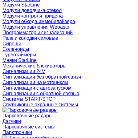
Модули StarLine
Модули доводчика стекол
Модули контроля прицепа
Модули обхода иммобилайзера
Модули управления Webasto
Программаторы сигнализаций
Реле и колодки силовые
Сирены
Соленоиды
Турботаймеры
Маяки StarLine
Механические блокираторы
Сигнализации 24V
Сигнализации без обратной связи
Сигнализации на мотоциклы
Сигнализации с автозапуском
Сигнализации с обратной связью
Системы START-STOP
Спутниковые охранные системы
Парковочные радары
Датчики
Парковочные системы
Парктроники