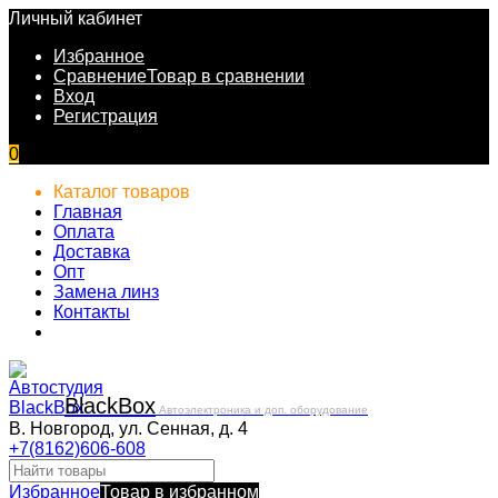
Личный кабинет
Избранное
Сравнение
Товар в сравнении
Вход
Регистрация
0
Каталог товаров
Главная
Оплата
Доставка
Опт
Замена линз
Контакты
Black
Box
Автоэлектроника и доп. оборудование
В. Новгород, ул. Сенная, д. 4
+7(8162)606-608
Избранное
Товар в избранном