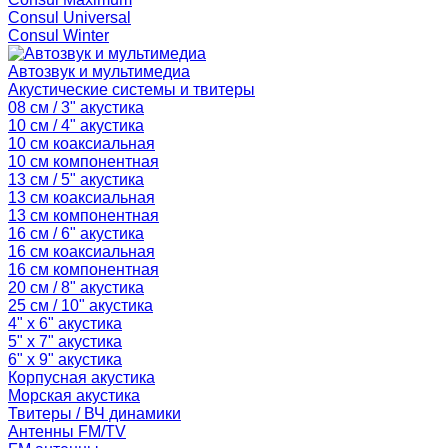
Consul Universal
Consul Winter
Автозвук и мультимедиа
Акустические системы и твитеры
08 см / 3" акустика
10 см / 4" акустика
10 см коаксиальная
10 см компонентная
13 см / 5" акустика
13 см коаксиальная
13 см компонентная
16 см / 6" акустика
16 см коаксиальная
16 см компонентная
20 см / 8" акустика
25 см / 10" акустика
4" x 6" акустика
5" x 7" акустика
6" x 9" акустика
Корпусная акустика
Морская акустика
Твитеры / ВЧ динамики
Антенны FM/TV