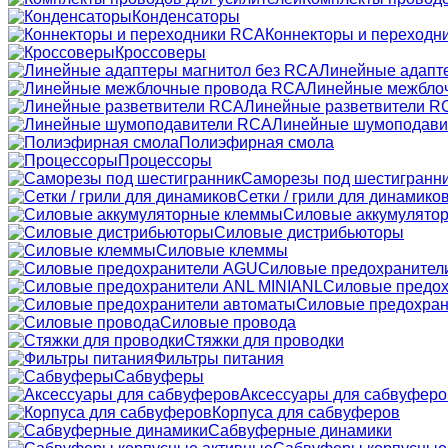
Конденсаторы
Коннекторы и переходн
Кроссоверы
Линейные адапт
Линейные межбло
Линейные разветвители R
Линейные шумоподави
Полиэфирная смола
Процессоры
Саморезы под шестигранн
Сетки / грили для динамико
Силовые аккумулято
Силовые дистрибьюторы
Силовые клеммы
Силовые предохранител
Силовые предох
Силовые предохран
Силовые провода
Стяжки для проводки
Фильтры питания
Сабвуферы
Аксессуары для сабвуферо
Корпуса для сабвуферов
Сабвуферные динамики