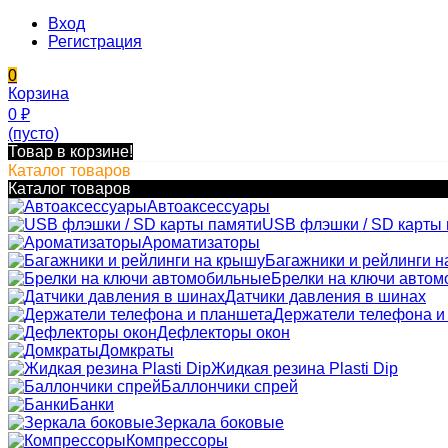
Вход
Регистрация
0
Корзина
0
₽
(пусто)
Товар в корзине!
Каталог товаров
Каталог товаров
Автоаксессуары
USB флэшки / SD карты
Ароматизаторы
Багажники и рейлинги н
Брелки на ключи авто
Датчики давления в шинах
Держатели телефона и
Дефлекторы окон
Домкраты
Жидкая резина Plasti Dip
Баллончики спрей
Банки
Зеркала боковые
Компрессоры