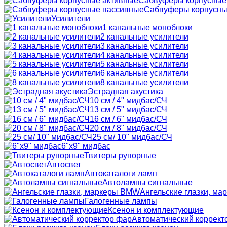
Сабвуферы корпусные
Сабвуферы корпусны
Усилители
1 канальные моноблоки
2 канальные усилители
3 канальные усилители
4 канальные усилители
5 канальные усилители
6 канальные усилители
8 канальные усилители
Эстрадная акустика
10 см / 4" мидбас/СЧ
13 см / 5" мидбас/СЧ
16 см / 6" мидбас/СЧ
20 см / 8" мидбас/СЧ
25 см/ 10" мидбас/СЧ
6"x9" мидбас
Твитеры рупорные
Автосвет
Автокаталоги ламп
Автолампы сигнальные
Ангельские глазки, м
Галогенные лампы
Ксенон и комплектующие
Автоматический коррект