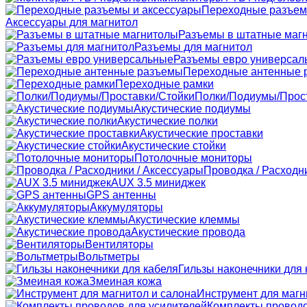
Переходные разъем
Аксессуары для магнитол
Разъемы в штатные маг
Разъемы для магнитол
Разъемы евро универсал
Переходные антенные 
Переходные рамки
Полки/Подиумы/Прос
Акустические подиумы
Акустические полки
Акустические проставки
Акустические стойки
Потолочные мониторы
Проводка / Расходн
AUX 3.5 миниджек
GPS антенны
Аккумуляторы
Акустические клеммы
Акустические провода
Вентиляторы
Вольтметры
Гильзы наконечники для 
Змеиная кожа
Инструмент для магн
Комплекты проводо