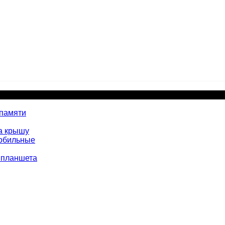
 памяти
а крышу
мобильные
 планшета