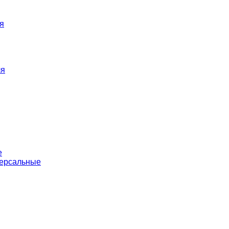
я
ля
е
версальные