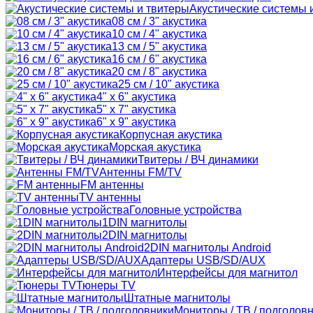
Акустические системы 
08 см / 3" акустика
10 см / 4" акустика
13 см / 5" акустика
16 см / 6" акустика
20 см / 8" акустика
25 см / 10" акустика
4" x 6" акустика
5" x 7" акустика
6" x 9" акустика
Корпусная акустика
Морская акустика
Твитеры / ВЧ динамики
Антенны FM/TV
FM антенны
TV антенны
Головные устройства
1DIN магнитолы
2DIN магнитолы
2DIN магнитолы Android
Адаптеры USB/SD/AUX
Интерфейсы для магнитол
Тюнеры TV
Штатные магнитолы
Мониторы / ТВ / подголов