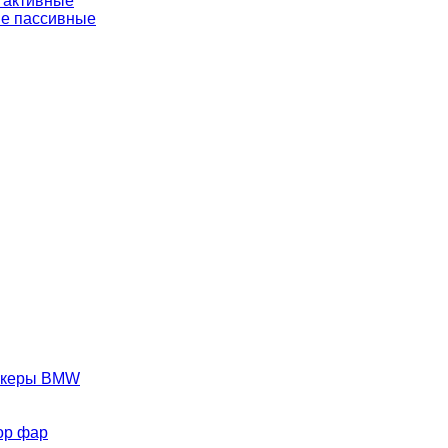
 активные
е пассивные
аркеры BMW
ор фар