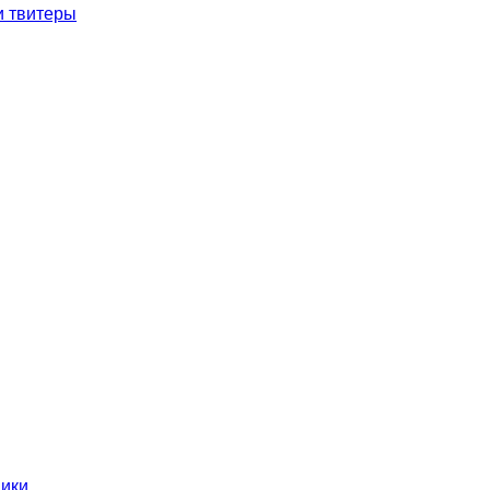
и твитеры
ники