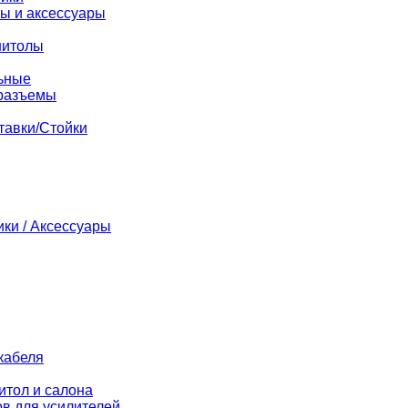
ы и аксессуары
нитолы
ьные
разъемы
тавки/Стойки
ики / Аксессуары
кабеля
итол и салона
в для усилителей