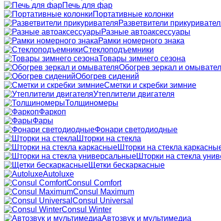
Печь для фар
Портативные колонки
Разветвители прикуривател
Разные автоаксессуары
Рамки номерного знака
Стеклоподъемники
Товары зимнего сезона
Обогрев зеркал и омывате
Обогрев сидений
Сметки и скребки зимние
Утеплители двигателя
Толщиномеры
Фаркоп
Фары
Фонари светодиодные
Шторки на стекла
Шторки на стекла каркасны
Шторки на стекла уни
Щетки бескаркасные
Autoluxe
Consul Comfort
Consul Maximum
Consul Universal
Consul Winter
Автозвук и мультимедиа