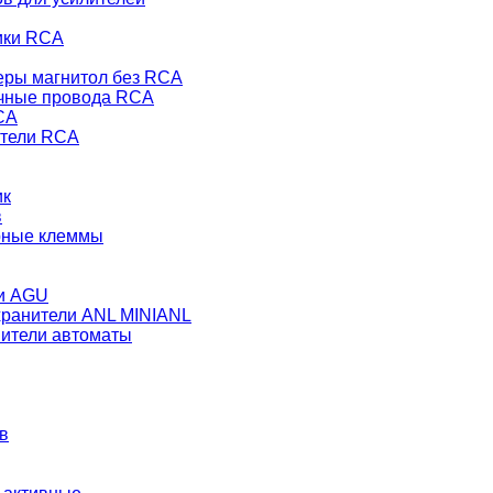
ики RCA
еры магнитол без RCA
чные провода RCA
CA
тели RCA
ик
в
рные клеммы
и AGU
ранители ANL MINIANL
ители автоматы
в