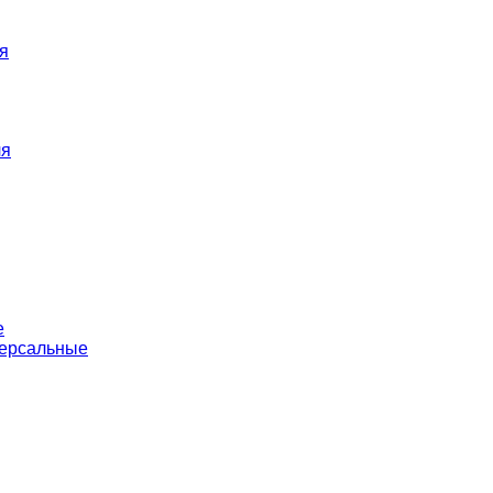
я
ля
е
версальные