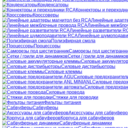
Конденсаторы
Коннекторы и переходн
Кроссоверы
Линейные адапт
Линейные межбло
Линейные разветвители R
Линейные шумоподави
Полиэфирная смола
Процессоры
Саморезы под шестигранн
Сетки / грили для динамико
Силовые аккумулято
Силовые дистрибьюторы
Силовые клеммы
Силовые предохранител
Силовые предох
Силовые предохран
Силовые провода
Стяжки для проводки
Фильтры питания
Сабвуферы
Аксессуары для сабвуферо
Корпуса для сабвуферов
Сабвуферные динамики