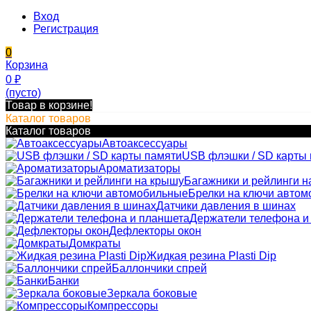
Вход
Регистрация
0
Корзина
0
₽
(пусто)
Товар в корзине!
Каталог товаров
Каталог товаров
Автоаксессуары
USB флэшки / SD карты
Ароматизаторы
Багажники и рейлинги н
Брелки на ключи авто
Датчики давления в шинах
Держатели телефона и
Дефлекторы окон
Домкраты
Жидкая резина Plasti Dip
Баллончики спрей
Банки
Зеркала боковые
Компрессоры