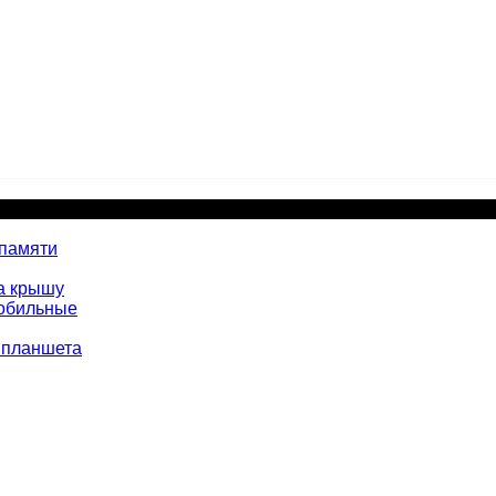
 памяти
а крышу
мобильные
 планшета