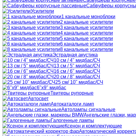
Сабвуферы корпусные
Сабвуферы корпусны
Усилители
1 канальные моноблоки
2 канальные усилители
3 канальные усилители
4 канальные усилители
5 канальные усилители
6 канальные усилители
8 канальные усилители
Эстрадная акустика
10 см / 4" мидбас/СЧ
13 см / 5" мидбас/СЧ
16 см / 6" мидбас/СЧ
20 см / 8" мидбас/СЧ
25 см/ 10" мидбас/СЧ
6"x9" мидбас
Твитеры рупорные
Автосвет
Автокаталоги ламп
Автолампы сигнальные
Ангельские глазки, м
Галогенные лампы
Ксенон и комплектующие
Автоматический коррект