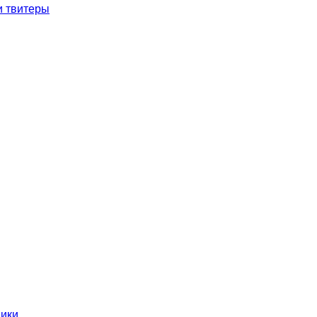
и твитеры
ники