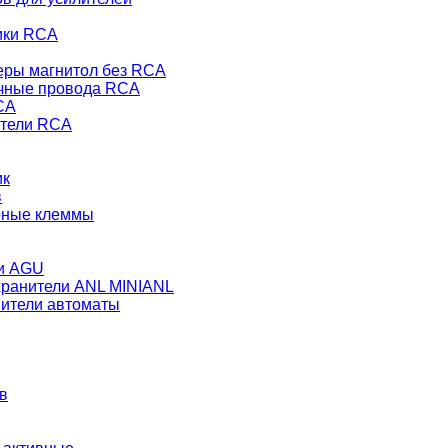
ики RCA
еры магнитол без RCA
чные провода RCA
CA
тели RCA
ик
в
рные клеммы
и AGU
ранители ANL MINIANL
ители автоматы
в