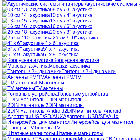
Акустические системы 
08 см / 3" акустика
10 см / 4" акустика
13 см / 5" акустика
16 см / 6" акустика
20 см / 8" акустика
25 см / 10" акустика
4" x 6" акустика
5" x 7" акустика
6" x 9" акустика
Корпусная акустика
Морская акустика
Твитеры / ВЧ динамики
Антенны FM/TV
FM антенны
TV антенны
Головные устройства
1DIN магнитолы
2DIN магнитолы
2DIN магнитолы Android
Адаптеры USB/SD/AUX
Интерфейсы для магнитол
Тюнеры TV
Штатные магнитолы
Мониторы / ТВ / подголов