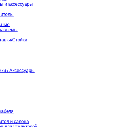
ы и аксессуары
нитолы
ьные
разъемы
тавки/Стойки
ики / Аксессуары
кабеля
итол и салона
в для усилителей