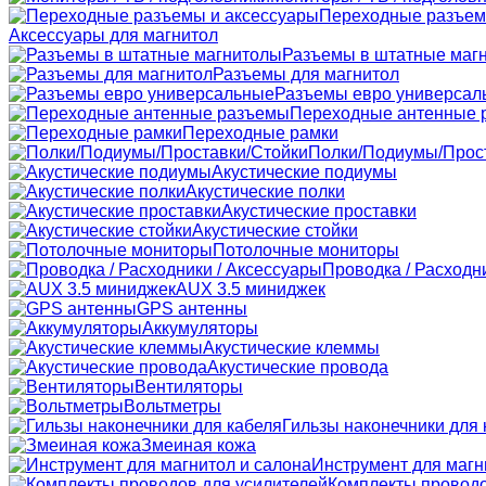
Переходные разъем
Аксессуары для магнитол
Разъемы в штатные маг
Разъемы для магнитол
Разъемы евро универсал
Переходные антенные 
Переходные рамки
Полки/Подиумы/Прос
Акустические подиумы
Акустические полки
Акустические проставки
Акустические стойки
Потолочные мониторы
Проводка / Расходн
AUX 3.5 миниджек
GPS антенны
Аккумуляторы
Акустические клеммы
Акустические провода
Вентиляторы
Вольтметры
Гильзы наконечники для 
Змеиная кожа
Инструмент для магн
Комплекты проводо