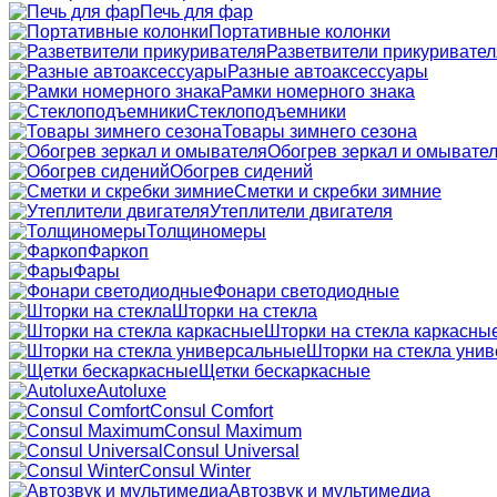
Печь для фар
Портативные колонки
Разветвители прикуривател
Разные автоаксессуары
Рамки номерного знака
Стеклоподъемники
Товары зимнего сезона
Обогрев зеркал и омывате
Обогрев сидений
Сметки и скребки зимние
Утеплители двигателя
Толщиномеры
Фаркоп
Фары
Фонари светодиодные
Шторки на стекла
Шторки на стекла каркасны
Шторки на стекла уни
Щетки бескаркасные
Autoluxe
Consul Comfort
Consul Maximum
Consul Universal
Consul Winter
Автозвук и мультимедиа