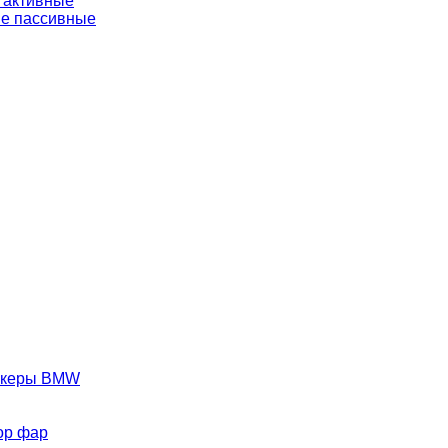
 активные
е пассивные
аркеры BMW
ор фар