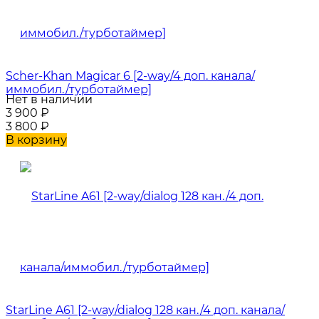
Scher-Khan Magicar 6 [2-way/4 доп. канала/
иммобил./турботаймер]
Нет в наличии
3 900
₽
3 800
₽
В корзину
StarLine A61 [2-way/dialog 128 кан./4 доп. канала/