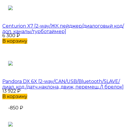
Centurion X7 [2-way/ЖК пейджер/диалоговый код/
доп. каналы/турботаймер]
6 300
₽
В корзину
Pandora DX 6X [2-way/CAN/USB/Bluetooth/SLAVE/
диал. код /датч.наклона, движ, перемещ./1 брелок]
13 922
₽
В корзину
-850
₽