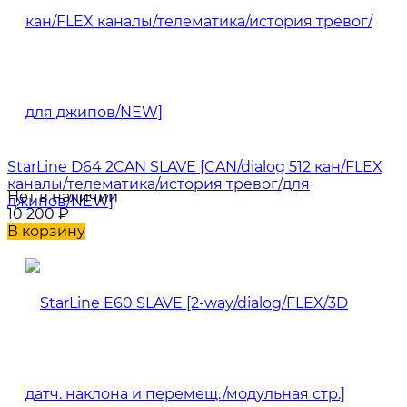
StarLine D64 2CAN SLAVE [CAN/dialog 512 кан/FLEX
каналы/телематика/история тревог/для
Нет в наличии
джипов/NEW]
10 200
₽
В корзину