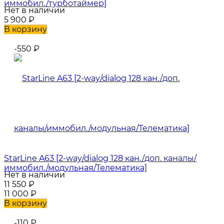
иммобил./турботаймер]
Нет в наличии
5 900
₽
В корзину
-550
₽
StarLine A63 [2-way/dialog 128 кан./доп. каналы/
иммобил./модульная/Телематика]
Нет в наличии
11 550
₽
11 000
₽
В корзину
-110
₽