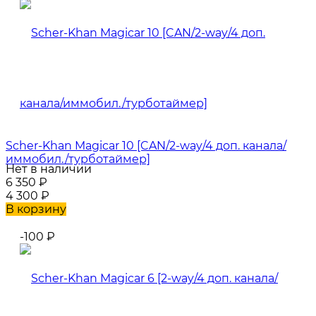
Scher-Khan Magicar 10 [CAN/2-way/4 доп. канала/
иммобил./турботаймер]
Нет в наличии
6 350
₽
4 300
₽
В корзину
-100
₽