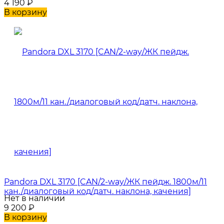
4 190
₽
В корзину
Pandora DXL 3170 [CAN/2-way/ЖК пейдж. 1800м/11
кан./диалоговый код/датч. наклона, качения]
Нет в наличии
9 200
₽
В корзину