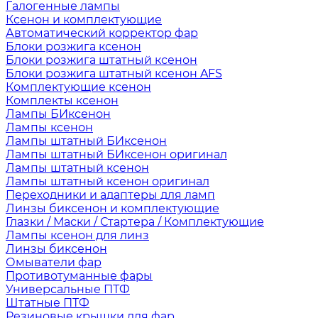
Галогенные лампы
Ксенон и комплектующие
Автоматический корректор фар
Блоки розжига ксенон
Блоки розжига штатный ксенон
Блоки розжига штатный ксенон AFS
Комплектующие ксенон
Комплекты ксенон
Лампы БИксенон
Лампы ксенон
Лампы штатный БИксенон
Лампы штатный БИксенон оригинал
Лампы штатный ксенон
Лампы штатный ксенон оригинал
Переходники и адаптеры для ламп
Линзы биксенон и комплектующие
Глазки / Маски / Стартера / Комплектующие
Лампы ксенон для линз
Линзы биксенон
Омыватели фар
Противотуманные фары
Универсальные ПТФ
Штатные ПТФ
Резиновые крышки для фар