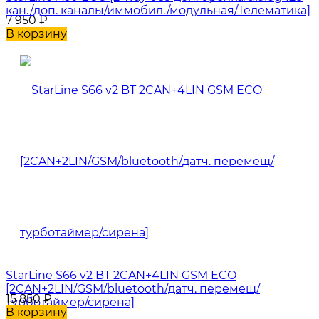
кан./доп. каналы/иммобил./модульная/Телематика]
7 950
₽
В корзину
StarLine S66 v2 BT 2CAN+4LIN GSM ECO
[2CAN+2LIN/GSM/bluetooth/датч. перемещ/
15 850
₽
турботаймер/сирена]
В корзину