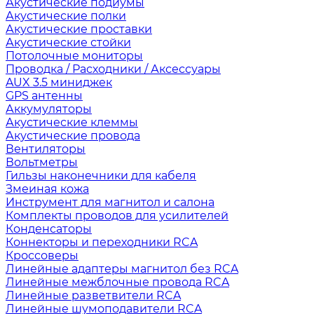
Акустические подиумы
Акустические полки
Акустические проставки
Акустические стойки
Потолочные мониторы
Проводка / Расходники / Аксессуары
AUX 3.5 миниджек
GPS антенны
Аккумуляторы
Акустические клеммы
Акустические провода
Вентиляторы
Вольтметры
Гильзы наконечники для кабеля
Змеиная кожа
Инструмент для магнитол и салона
Комплекты проводов для усилителей
Конденсаторы
Коннекторы и переходники RCA
Кроссоверы
Линейные адаптеры магнитол без RCA
Линейные межблочные провода RCA
Линейные разветвители RCA
Линейные шумоподавители RCA