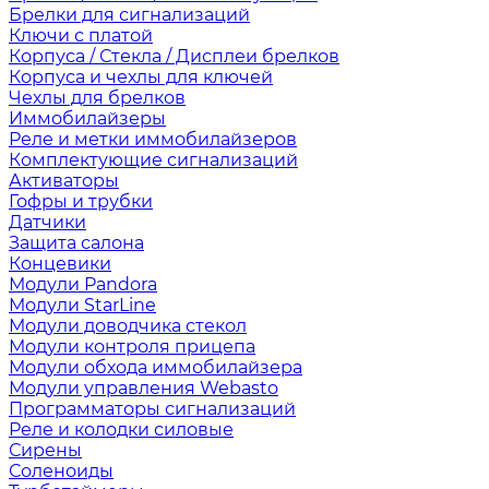
Брелки для сигнализаций
Ключи с платой
Корпуса / Стекла / Дисплеи брелков
Корпуса и чехлы для ключей
Чехлы для брелков
Иммобилайзеры
Реле и метки иммобилайзеров
Комплектующие сигнализаций
Активаторы
Гофры и трубки
Датчики
Защита салона
Концевики
Модули Pandora
Модули StarLine
Модули доводчика стекол
Модули контроля прицепа
Модули обхода иммобилайзера
Модули управления Webasto
Программаторы сигнализаций
Реле и колодки силовые
Сирены
Соленоиды