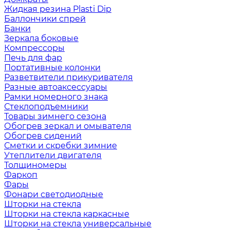
Жидкая резина Plasti Dip
Баллончики спрей
Банки
Зеркала боковые
Компрессоры
Печь для фар
Портативные колонки
Разветвители прикуривателя
Разные автоаксессуары
Рамки номерного знака
Стеклоподъемники
Товары зимнего сезона
Обогрев зеркал и омывателя
Обогрев сидений
Сметки и скребки зимние
Утеплители двигателя
Толщиномеры
Фаркоп
Фары
Фонари светодиодные
Шторки на стекла
Шторки на стекла каркасные
Шторки на стекла универсальные