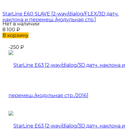
StarLine E60 SLAVE [2-way/dialog/FLEX/3D датч.
наклона и перемещ./модульная стр.]
Нет в наличии
8 100
₽
В корзину
-250
₽