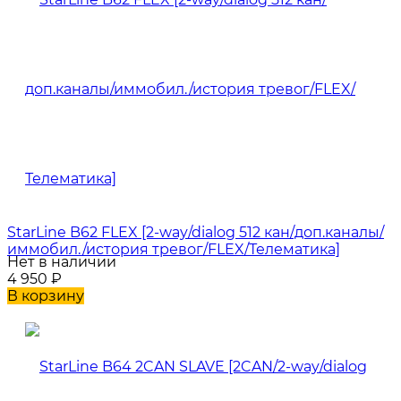
StarLine B62 FLEX [2-way/dialog 512 кан/доп.каналы/
иммобил./история тревог/FLEX/Телематика]
Нет в наличии
4 950
₽
В корзину