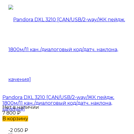
Pandora DXL 3210 [CAN/USB/2-way/ЖК пейдж.
1800м/11 кан./диалоговый код/датч. наклона,
Нет в наличии
качения]
7 800
₽
В корзину
-2 050
₽