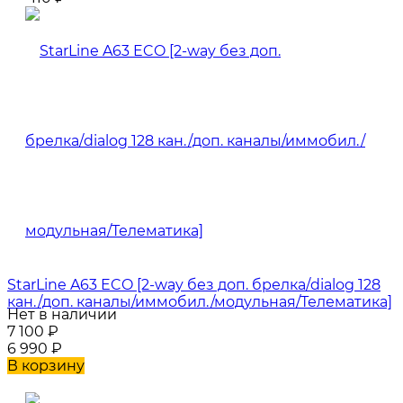
StarLine A63 ECO [2-way без доп. брелка/dialog 128
кан./доп. каналы/иммобил./модульная/Телематика]
Нет в наличии
7 100
₽
6 990
₽
В корзину