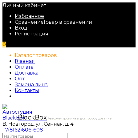
Личный кабинет
Избранное
Сравнение
Товар в сравнении
Вход
Регистрация
0
Каталог товаров
Главная
Оплата
Доставка
Опт
Замена линз
Контакты
Black
Box
Автоэлектроника и доп. оборудование
В. Новгород, ул. Сенная, д. 4
+7(8162)606-608