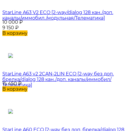
StarLine A63 V2 ECO [2-way/dialog 128 кан./доп.
каналы/иммобил./модульная/Телематика]
10 000
₽
9 150
₽
В корзину
StarLine A63 v2 2CAN-2LIN ECO [2-way без доп.
брелка/dialog 128 кан./доп. каналы/иммобил/
15 450
₽
Телематика]
В корзину
StarLine A60 ECO [2-way без доп. брелка/dialog 128